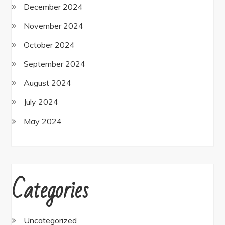
December 2024
November 2024
October 2024
September 2024
August 2024
July 2024
May 2024
Categories
Uncategorized