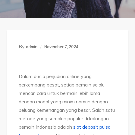
By
admin
November 7, 2024
Dalam dunia perjudian online yang
berkembang pesat, setiap pemain selalu
mencari cara untuk bermain lebih lama
dengan modal yang minim namun dengan
peluang kemenangan yang besar. Salah satu
metode yang semakin populer di kalangan
pemain Indonesia adalah
slot deposit pulsa