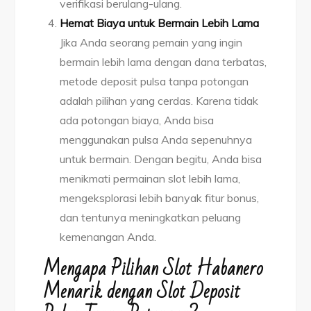
verifikasi berulang-ulang.
Hemat Biaya untuk Bermain Lebih Lama
Jika Anda seorang pemain yang ingin
bermain lebih lama dengan dana terbatas,
metode deposit pulsa tanpa potongan
adalah pilihan yang cerdas. Karena tidak
ada potongan biaya, Anda bisa
menggunakan pulsa Anda sepenuhnya
untuk bermain. Dengan begitu, Anda bisa
menikmati permainan slot lebih lama,
mengeksplorasi lebih banyak fitur bonus,
dan tentunya meningkatkan peluang
kemenangan Anda.
Mengapa Pilihan Slot Habanero
Menarik dengan Slot Deposit