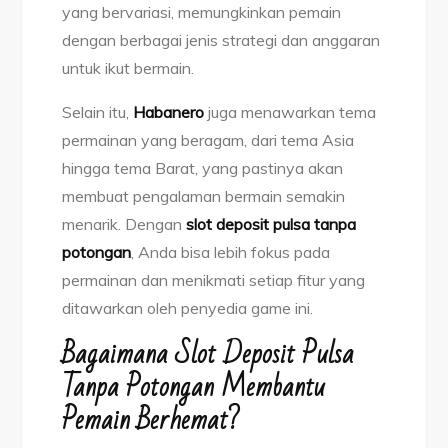
yang bervariasi, memungkinkan pemain
dengan berbagai jenis strategi dan anggaran
untuk ikut bermain.
Selain itu,
Habanero
juga menawarkan tema
permainan yang beragam, dari tema Asia
hingga tema Barat, yang pastinya akan
membuat pengalaman bermain semakin
menarik. Dengan
slot deposit pulsa tanpa
potongan
, Anda bisa lebih fokus pada
permainan dan menikmati setiap fitur yang
ditawarkan oleh penyedia game ini.
Bagaimana Slot Deposit Pulsa
Tanpa Potongan Membantu
Pemain Berhemat?