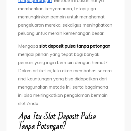
tanpa potongan
. Metode ini bukan hanya
memberikan kenyamanan, tetapi juga
memungkinkan pemain untuk menghemat
pengeluaran mereka, sekaligus meningkatkan
peluang untuk meraih kemenangan besar.
Mengapa
slot deposit pulsa tanpa potongan
menjadi pilihan yang tepat bagi banyak
pemain yang ingin bermain dengan hemat?
Dalam artikel ini, kita akan membahas secara
rinci keuntungan yang bisa didapatkan dari
menggunakan metode ini, serta bagaimana
ini bisa meningkatkan pengalaman bermain
slot Anda.
Apa Itu Slot Deposit Pulsa
Tanpa Potongan?