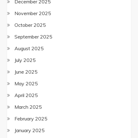
December 2025
November 2025
October 2025
September 2025
August 2025
July 2025
June 2025
May 2025
April 2025
March 2025
February 2025
January 2025