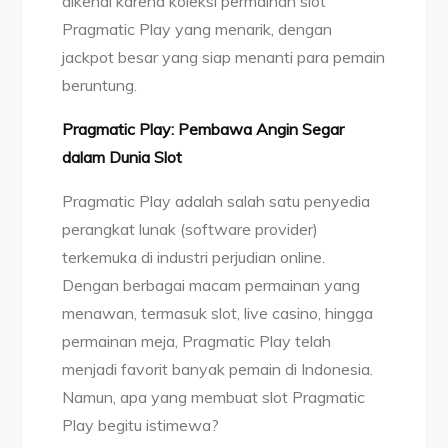
dikenal karena koleksi permainan slot
Pragmatic Play yang menarik, dengan
jackpot besar yang siap menanti para pemain
beruntung.
Pragmatic Play: Pembawa Angin Segar
dalam Dunia Slot
Pragmatic Play adalah salah satu penyedia
perangkat lunak (software provider)
terkemuka di industri perjudian online.
Dengan berbagai macam permainan yang
menawan, termasuk slot, live casino, hingga
permainan meja, Pragmatic Play telah
menjadi favorit banyak pemain di Indonesia.
Namun, apa yang membuat slot Pragmatic
Play begitu istimewa?