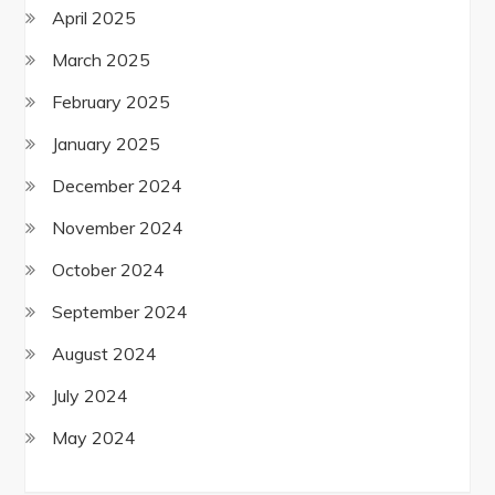
April 2025
March 2025
February 2025
January 2025
December 2024
November 2024
October 2024
September 2024
August 2024
July 2024
May 2024