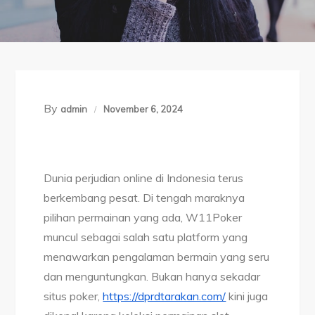
By
admin
November 6, 2024
Dunia perjudian online di Indonesia terus
berkembang pesat. Di tengah maraknya
pilihan permainan yang ada, W11Poker
muncul sebagai salah satu platform yang
menawarkan pengalaman bermain yang seru
dan menguntungkan. Bukan hanya sekadar
situs poker,
https://dprdtarakan.com/
kini juga