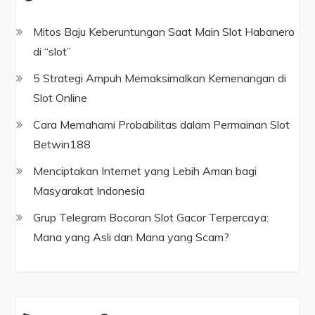
Mitos Baju Keberuntungan Saat Main Slot Habanero
di “slot”
5 Strategi Ampuh Memaksimalkan Kemenangan di
Slot Online
Cara Memahami Probabilitas dalam Permainan Slot
Betwin188
Menciptakan Internet yang Lebih Aman bagi
Masyarakat Indonesia
Grup Telegram Bocoran Slot Gacor Terpercaya:
Mana yang Asli dan Mana yang Scam?