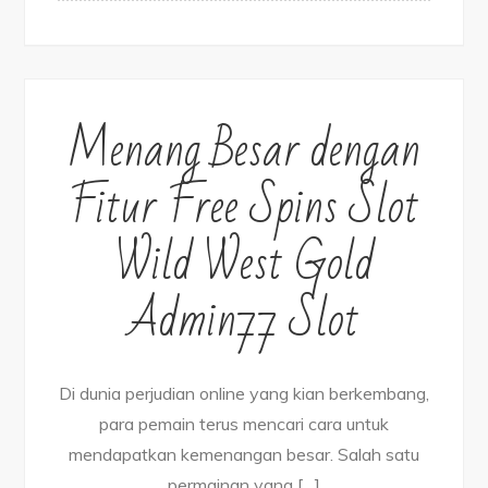
Menang Besar dengan
Fitur Free Spins Slot
Wild West Gold
Admin77 Slot
Di dunia perjudian online yang kian berkembang,
para pemain terus mencari cara untuk
mendapatkan kemenangan besar. Salah satu
permainan yang […]