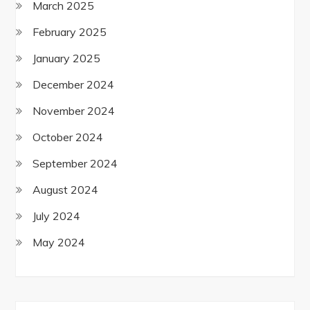
March 2025
February 2025
January 2025
December 2024
November 2024
October 2024
September 2024
August 2024
July 2024
May 2024