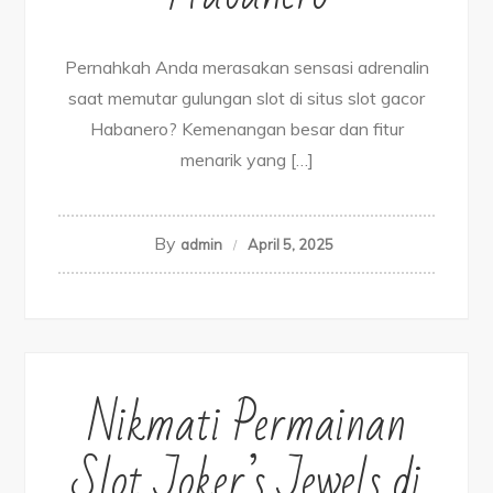
Pernahkah Anda merasakan sensasi adrenalin
saat memutar gulungan slot di situs slot gacor
Habanero? Kemenangan besar dan fitur
menarik yang […]
By
admin
April 5, 2025
Nikmati Permainan
Slot Joker’s Jewels di