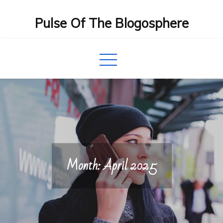
Skip
Pulse Of The Blogosphere
to
content
Month:
April 2025