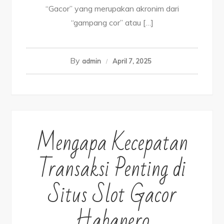
“Gacor” yang merupakan akronim dari
“gampang cor” atau […]
By
admin
April 7, 2025
Mengapa Kecepatan
Transaksi Penting di
Situs Slot Gacor
Habanero