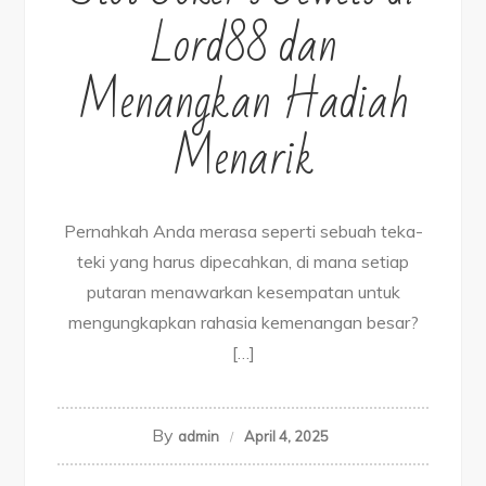
Lord88 dan
Menangkan Hadiah
Menarik
Pernahkah Anda merasa seperti sebuah teka-
teki yang harus dipecahkan, di mana setiap
putaran menawarkan kesempatan untuk
mengungkapkan rahasia kemenangan besar?
[…]
By
admin
April 4, 2025