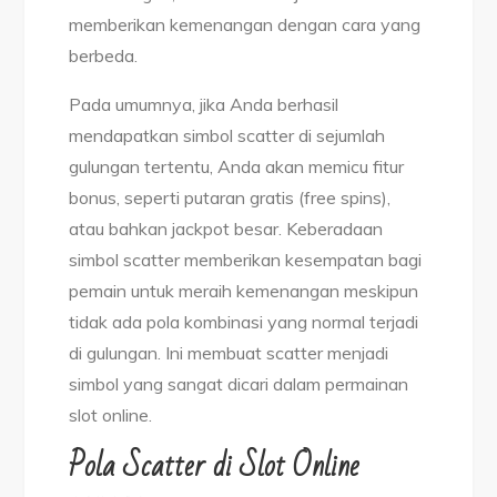
memberikan kemenangan dengan cara yang
berbeda.
Pada umumnya, jika Anda berhasil
mendapatkan simbol scatter di sejumlah
gulungan tertentu, Anda akan memicu fitur
bonus, seperti putaran gratis (free spins),
atau bahkan jackpot besar. Keberadaan
simbol scatter memberikan kesempatan bagi
pemain untuk meraih kemenangan meskipun
tidak ada pola kombinasi yang normal terjadi
di gulungan. Ini membuat scatter menjadi
simbol yang sangat dicari dalam permainan
slot online.
Pola Scatter di Slot Online