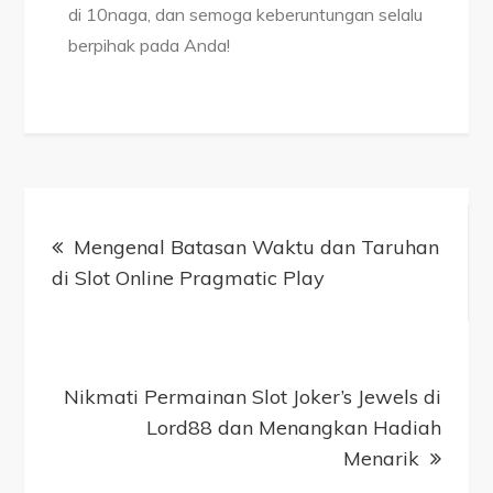
di 10naga, dan semoga keberuntungan selalu
berpihak pada Anda!
Post
navigation
Mengenal Batasan Waktu dan Taruhan
di Slot Online Pragmatic Play
Nikmati Permainan Slot Joker’s Jewels di
Lord88 dan Menangkan Hadiah
Menarik