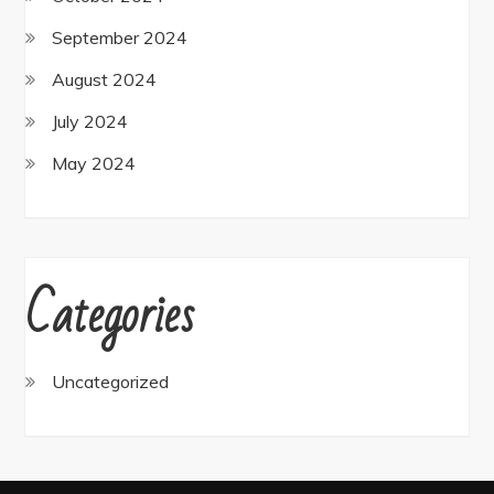
September 2024
August 2024
July 2024
May 2024
Categories
Uncategorized