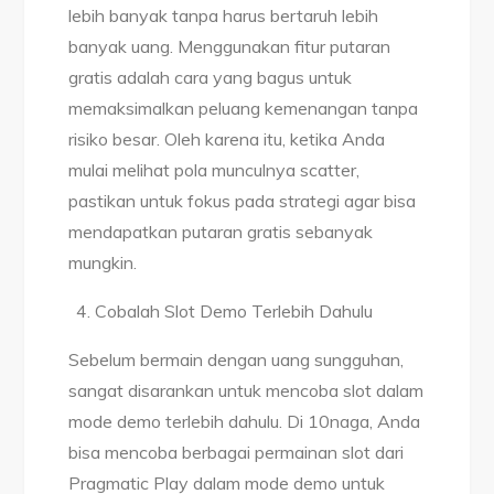
lebih banyak tanpa harus bertaruh lebih
banyak uang. Menggunakan fitur putaran
gratis adalah cara yang bagus untuk
memaksimalkan peluang kemenangan tanpa
risiko besar. Oleh karena itu, ketika Anda
mulai melihat pola munculnya scatter,
pastikan untuk fokus pada strategi agar bisa
mendapatkan putaran gratis sebanyak
mungkin.
Cobalah Slot Demo Terlebih Dahulu
Sebelum bermain dengan uang sungguhan,
sangat disarankan untuk mencoba slot dalam
mode demo terlebih dahulu. Di 10naga, Anda
bisa mencoba berbagai permainan slot dari
Pragmatic Play dalam mode demo untuk