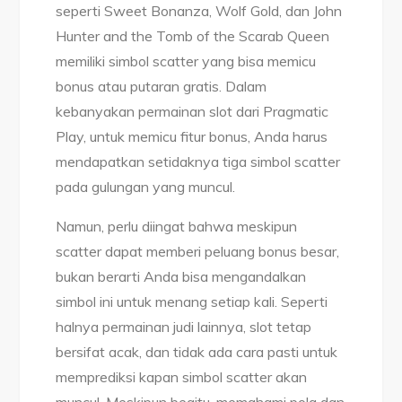
seperti Sweet Bonanza, Wolf Gold, dan John
Hunter and the Tomb of the Scarab Queen
memiliki simbol scatter yang bisa memicu
bonus atau putaran gratis. Dalam
kebanyakan permainan slot dari Pragmatic
Play, untuk memicu fitur bonus, Anda harus
mendapatkan setidaknya tiga simbol scatter
pada gulungan yang muncul.
Namun, perlu diingat bahwa meskipun
scatter dapat memberi peluang bonus besar,
bukan berarti Anda bisa mengandalkan
simbol ini untuk menang setiap kali. Seperti
halnya permainan judi lainnya, slot tetap
bersifat acak, dan tidak ada cara pasti untuk
memprediksi kapan simbol scatter akan