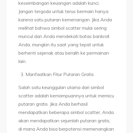
keseimbangan keuangan adalah kunci.
Jangan tergoda untuk terus bermain hanya
karena satu putaran kemenangan. Jika Anda
melihat bahwa simbol scatter mulai sering
muncul dan Anda mendekati batas bankroll
Anda, mungkin itu saat yang tepat untuk
berhenti sejenak atau beralih ke permainan
lain.
Manfaatkan Fitur Putaran Gratis
Salah satu keunggulan utama dari simbol
scatter adalah kemampuannya untuk memicu
putaran gratis. Jika Anda berhasil
mendapatkan beberapa simbol scatter, Anda
akan mendapatkan sejumlah putaran gratis,
di mana Anda bisa berpotensi memenangkan