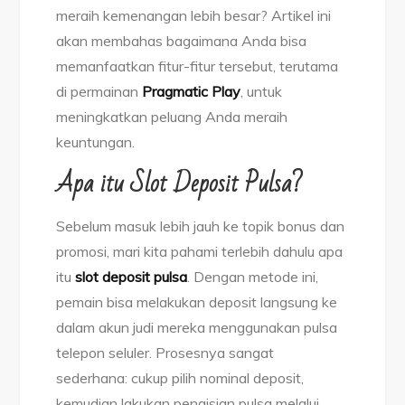
meraih kemenangan lebih besar? Artikel ini
akan membahas bagaimana Anda bisa
memanfaatkan fitur-fitur tersebut, terutama
di permainan
Pragmatic Play
, untuk
meningkatkan peluang Anda meraih
keuntungan.
Apa itu Slot Deposit Pulsa?
Sebelum masuk lebih jauh ke topik bonus dan
promosi, mari kita pahami terlebih dahulu apa
itu
slot deposit pulsa
. Dengan metode ini,
pemain bisa melakukan deposit langsung ke
dalam akun judi mereka menggunakan pulsa
telepon seluler. Prosesnya sangat
sederhana: cukup pilih nominal deposit,
kemudian lakukan pengisian pulsa melalui