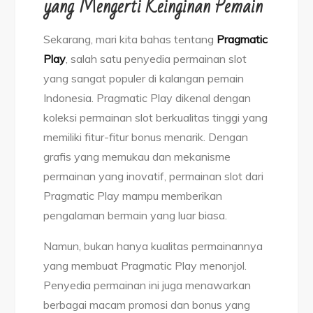
yang Mengerti Keinginan Pemain
Sekarang, mari kita bahas tentang
Pragmatic
Play
, salah satu penyedia permainan slot
yang sangat populer di kalangan pemain
Indonesia. Pragmatic Play dikenal dengan
koleksi permainan slot berkualitas tinggi yang
memiliki fitur-fitur bonus menarik. Dengan
grafis yang memukau dan mekanisme
permainan yang inovatif, permainan slot dari
Pragmatic Play mampu memberikan
pengalaman bermain yang luar biasa.
Namun, bukan hanya kualitas permainannya
yang membuat Pragmatic Play menonjol.
Penyedia permainan ini juga menawarkan
berbagai macam promosi dan bonus yang