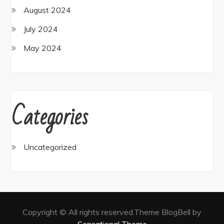
August 2024
July 2024
May 2024
Categories
Uncategorized
Copyright © All rights reserved.Theme BlogBell by