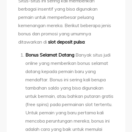
Situs-situs ini sering kali memberikan
berbagai insentif yang bisa digunakan
pemain untuk memperbesar peluang
kemenangan mereka. Berikut beberapa jenis
bonus dan promosi yang umumnya
ditawarkan di
slot deposit pulsa
:
Bonus Selamat Datang
Banyak situs judi
online yang memberikan bonus selamat
datang kepada pemain baru yang
mendaftar. Bonus ini sering kali berupa
tambahan saldo yang bisa digunakan
untuk bermain, atau bahkan putaran gratis
(free spins) pada permainan slot tertentu.
Untuk pemain yang baru pertama kali
mencoba peruntungan mereka, bonus ini
adalah cara yang baik untuk memulai