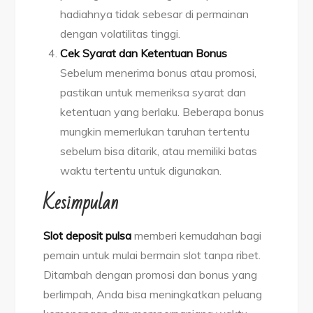
hadiahnya tidak sebesar di permainan
dengan volatilitas tinggi.
Cek Syarat dan Ketentuan Bonus
Sebelum menerima bonus atau promosi,
pastikan untuk memeriksa syarat dan
ketentuan yang berlaku. Beberapa bonus
mungkin memerlukan taruhan tertentu
sebelum bisa ditarik, atau memiliki batas
waktu tertentu untuk digunakan.
Kesimpulan
Slot deposit pulsa
memberi kemudahan bagi
pemain untuk mulai bermain slot tanpa ribet.
Ditambah dengan promosi dan bonus yang
berlimpah, Anda bisa meningkatkan peluang