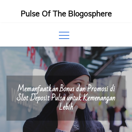
Skip
Pulse Of The Blogosphere
to
content
Memanfaatkan Bonus dan Promosi di
Slot Deposit Pulsa untuk Kemenangan
Lebih