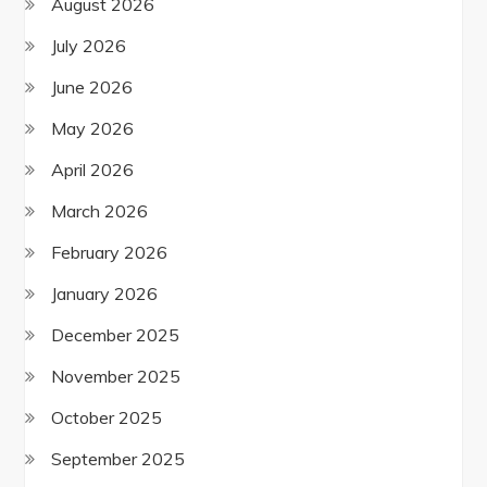
August 2026
July 2026
June 2026
May 2026
April 2026
March 2026
February 2026
January 2026
December 2025
November 2025
October 2025
September 2025