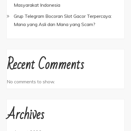
Masyarakat Indonesia
Grup Telegram Bocoran Slot Gacor Terpercaya:
Mana yang Asli dan Mana yang Scam?
Recent Comments
No comments to show.
Archives