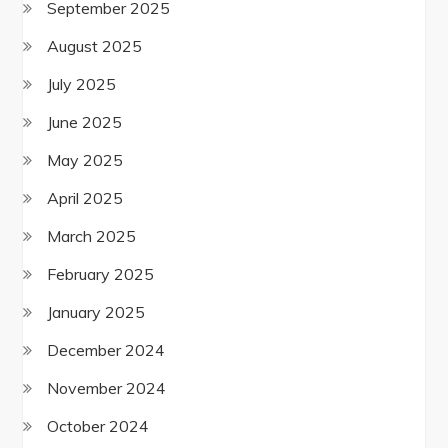
September 2025
August 2025
July 2025
June 2025
May 2025
April 2025
March 2025
February 2025
January 2025
December 2024
November 2024
October 2024