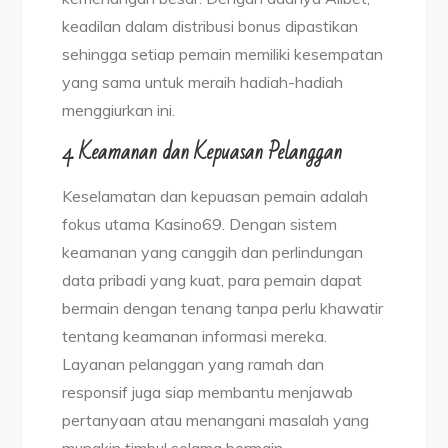
keadilan dalam distribusi bonus dipastikan
sehingga setiap pemain memiliki kesempatan
yang sama untuk meraih hadiah-hadiah
menggiurkan ini.
4. Keamanan dan Kepuasan Pelanggan
Keselamatan dan kepuasan pemain adalah
fokus utama Kasino69. Dengan sistem
keamanan yang canggih dan perlindungan
data pribadi yang kuat, para pemain dapat
bermain dengan tenang tanpa perlu khawatir
tentang keamanan informasi mereka.
Layanan pelanggan yang ramah dan
responsif juga siap membantu menjawab
pertanyaan atau menangani masalah yang