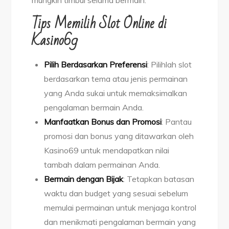
mungkin timbul selama bermain.
Tips Memilih Slot Online di
Kasino69
Pilih Berdasarkan Preferensi
: Pilihlah slot
berdasarkan tema atau jenis permainan
yang Anda sukai untuk memaksimalkan
pengalaman bermain Anda.
Manfaatkan Bonus dan Promosi
: Pantau
promosi dan bonus yang ditawarkan oleh
Kasino69 untuk mendapatkan nilai
tambah dalam permainan Anda.
Bermain dengan Bijak
: Tetapkan batasan
waktu dan budget yang sesuai sebelum
memulai permainan untuk menjaga kontrol
dan menikmati pengalaman bermain yang