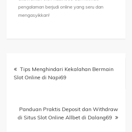
pengalaman berjudi online yang seru dan
mengasyikkan!
Post
navigation
Tips Menghindari Kekalahan Bermain
Slot Online di Napi69
Panduan Praktis Deposit dan Withdraw
di Situs Slot Online Allbet di Dalang69