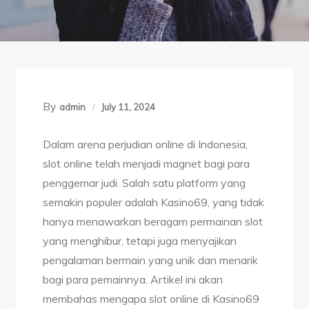
By
admin
July 11, 2024
Dalam arena perjudian online di Indonesia,
slot online telah menjadi magnet bagi para
penggemar judi. Salah satu platform yang
semakin populer adalah Kasino69, yang tidak
hanya menawarkan beragam permainan slot
yang menghibur, tetapi juga menyajikan
pengalaman bermain yang unik dan menarik
bagi para pemainnya. Artikel ini akan
membahas mengapa slot online di Kasino69