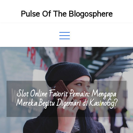
Skip
Pulse Of The Blogosphere
to
content
Slot Online Favorit Pemain: Mengapa
Mereka Begitu Digemari di Kasino69?