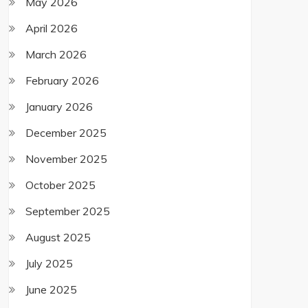
May 2026
April 2026
March 2026
February 2026
January 2026
December 2025
November 2025
October 2025
September 2025
August 2025
July 2025
June 2025