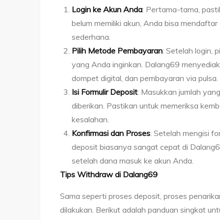
Login ke Akun Anda
: Pertama-tama, pasti
belum memiliki akun, Anda bisa mendaftar
sederhana.
Pilih Metode Pembayaran
: Setelah login,
yang Anda inginkan. Dalang69 menyediakan
dompet digital, dan pembayaran via pulsa.
Isi Formulir Deposit
: Masukkan jumlah yang 
diberikan. Pastikan untuk memeriksa kemba
kesalahan.
Konfirmasi dan Proses
: Setelah mengisi fo
deposit biasanya sangat cepat di Dalang
setelah dana masuk ke akun Anda.
Tips Withdraw di Dalang69
Sama seperti proses deposit, proses penarik
dilakukan. Berikut adalah panduan singkat u