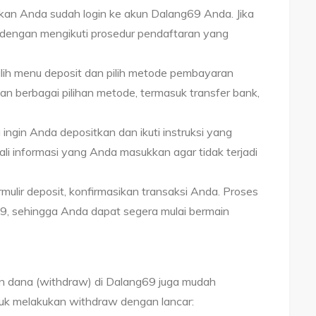
kan Anda sudah login ke akun Dalang69 Anda. Jika
 dengan mengikuti prosedur pendaftaran yang
 pilih menu deposit dan pilih metode pembayaran
 berbagai pilihan metode, termasuk transfer bank,
ingin Anda depositkan dan ikuti instruksi yang
li informasi yang Anda masukkan agar tidak terjadi
rmulir deposit, konfirmasikan transaksi Anda. Proses
69, sehingga Anda dapat segera mulai bermain
an dana (withdraw) di Dalang69 juga mudah
ntuk melakukan withdraw dengan lancar: