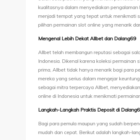
kualitasnya dalam menyediakan pengalaman 
menjadi tempat yang tepat untuk menikmati 
pilihan permainan slot online yang menarik 
Mengenal Lebih Dekat Allbet dan Dalang69
Allbet telah membangun reputasi sebagai sala
Indonesia. Dikenal karena koleksi permainan s
prima, Allbet tidak hanya menarik bagi para 
mereka yang serius dalam mengejar keuntun
sebagai mitra terpercaya Allbet, menyediaka
online di Indonesia untuk menikmati permainan
Langkah-Langkah Praktis Deposit di Dalang
Bagi para pemula maupun yang sudah berpeng
mudah dan cepat. Berikut adalah langkah-langk