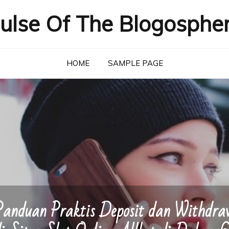
ulse Of The Blogosphe
HOME
SAMPLE PAGE
Panduan Praktis Deposit dan Withdra