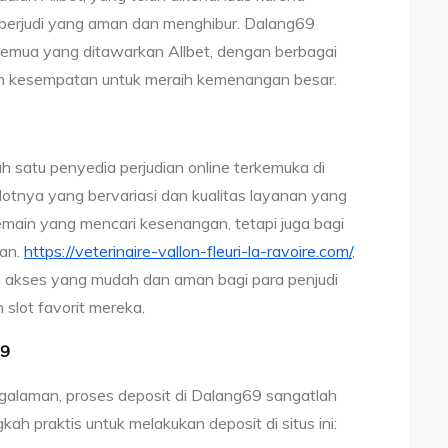
berjudi yang aman dan menghibur. Dalang69
semua yang ditawarkan Allbet, dengan berbagai
dan kesempatan untuk meraih kemenangan besar.
h satu penyedia perjudian online terkemuka di
lotnya yang bervariasi dan kualitas layanan yang
pemain yang mencari kesenangan, tetapi juga bagi
gan.
https://veterinaire-vallon-fleuri-la-ravoire.com/
,
n akses yang mudah dan aman bagi para penjudi
 slot favorit mereka.
69
alaman, proses deposit di Dalang69 sangatlah
ah praktis untuk melakukan deposit di situs ini: