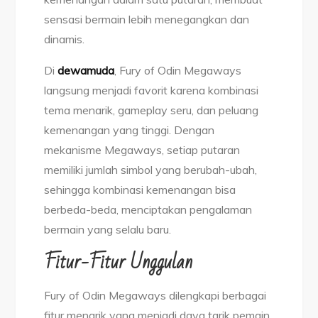
sensasi bermain lebih menegangkan dan
dinamis.
Di
dewamuda
, Fury of Odin Megaways
langsung menjadi favorit karena kombinasi
tema menarik, gameplay seru, dan peluang
kemenangan yang tinggi. Dengan
mekanisme Megaways, setiap putaran
memiliki jumlah simbol yang berubah-ubah,
sehingga kombinasi kemenangan bisa
berbeda-beda, menciptakan pengalaman
bermain yang selalu baru.
Fitur-Fitur Unggulan
Fury of Odin Megaways dilengkapi berbagai
fitur menarik yang menjadi daya tarik pemain