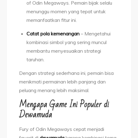
of Odin Megaways. Pemain bijak selalu
menunggu momen yang tepat untuk
memanfaatkan fitur ini.
Catat pola kemenangan
– Mengetahui
kombinasi simbol yang sering muncul
membantu menyesuaikan strategi
taruhan.
Dengan strategi sederhana ini, pemain bisa
menikmati permainan lebih panjang dan
peluang menang lebih maksimal.
Mengapa Game Ini Populer di
Dewamuda
Fury of Odin Megaways cepat menjadi
favorit di
dewamuda
karena kombinasi tema