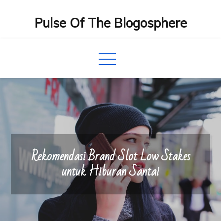
Skip
Pulse Of The Blogosphere
to
content
Rekomendasi Brand Slot Low Stakes
untuk Hiburan Santai