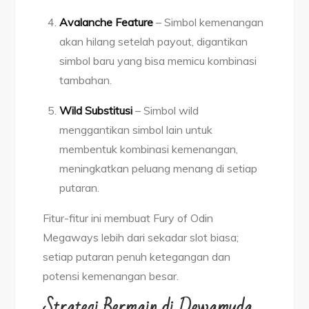
Avalanche Feature
– Simbol kemenangan
akan hilang setelah payout, digantikan
simbol baru yang bisa memicu kombinasi
tambahan.
Wild Substitusi
– Simbol wild
menggantikan simbol lain untuk
membentuk kombinasi kemenangan,
meningkatkan peluang menang di setiap
putaran.
Fitur-fitur ini membuat Fury of Odin
Megaways lebih dari sekadar slot biasa;
setiap putaran penuh ketegangan dan
potensi kemenangan besar.
Strategi Bermain di Dewamuda