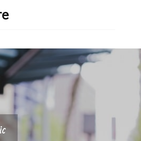
re
ic