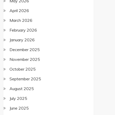
May 2026
April 2026
March 2026
February 2026
January 2026
December 2025
November 2025
October 2025
September 2025
August 2025
July 2025
June 2025