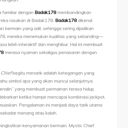
 familiar dengan
Badak178
membandingkan
reka rasakan di Badak178.
Badak178
dikenal
 bermain yang adil, sehingga sering dijadikan
78, mereka menemukan kualitas yang sebanding—
sa lebih interaktif dan menghibur. Hal ini membuat
78
merasa nyaman sekaligus penasaran dengan
 Chief
begitu menarik adalah ketegangan yang
 tahu simbol apa yang akan muncul selanjutnya.
renalin” yang membuat permainan terasa hidup.
barkan ketika hampir mencapai kombinasi jackpot,
muaskan. Pengalaman ini menjadi daya tarik utama
 sekadar menang atau kalah.
meningkatkan kenyamanan bermain. Mystic Chief