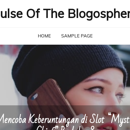
ulse Of The Blogosphe
HOME
SAMPLE PAGE
encoba Keberuntungan di Slot “Myst