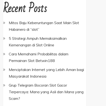
Recent Posts
Mitos Baju Keberuntungan Saat Main Slot
Habanero di “slot”
5 Strategi Ampuh Memaksimalkan
Kemenangan di Slot Online
Cara Memahami Probabilitas dalam
Permainan Slot Betwin188
Menciptakan Internet yang Lebih Aman bagi
Masyarakat Indonesia
Grup Telegram Bocoran Slot Gacor
Terpercaya: Mana yang Asli dan Mana yang
Scam?