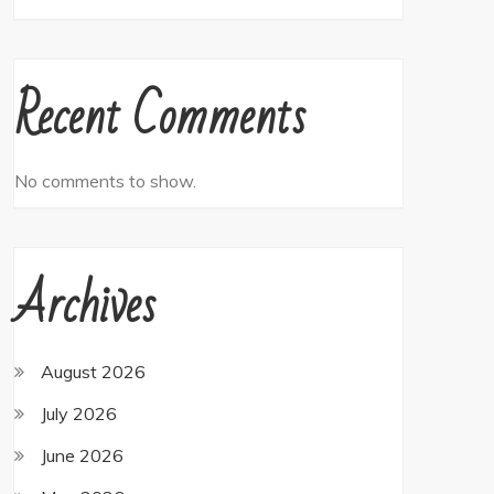
Recent Comments
No comments to show.
Archives
August 2026
July 2026
June 2026