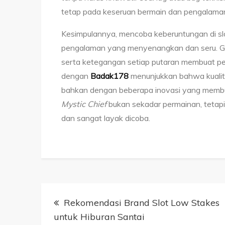
tetap pada keseruan bermain dan pengalama
Kesimpulannya, mencoba keberuntungan di s
pengalaman yang menyenangkan dan seru. Gra
serta ketegangan setiap putaran membuat per
dengan
Badak178
menunjukkan bahwa kualit
bahkan dengan beberapa inovasi yang membu
Mystic Chief
bukan sekadar permainan, tetap
dan sangat layak dicoba.
Post
Rekomendasi Brand Slot Low Stakes
navigation
untuk Hiburan Santai