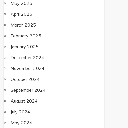
May 2025
April 2025
March 2025
February 2025
January 2025
December 2024
November 2024
October 2024
September 2024
August 2024
July 2024
May 2024