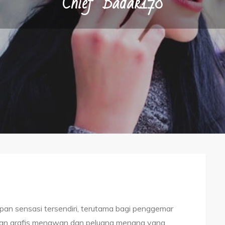
Chief” Badak178
an sensasi tersendiri, terutama bagi penggemar
ngan grafis menawan dan peluang menang yang