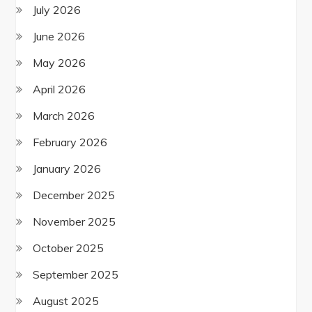
July 2026
June 2026
May 2026
April 2026
March 2026
February 2026
January 2026
December 2025
November 2025
October 2025
September 2025
August 2025