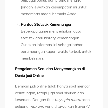
berbagai bonus dan promo menarik.
Jangan lewatkan kesempatan ini untuk
menambah modal bermain Anda.
Pantau Statistik Kemenangan
Beberapa game menyediakan data
statistik atau history kemenangan.
Gunakan informasi ini sebagai bahan
pertimbangan kapan waktu terbaik untuk
membeli spin.
Pengalaman Seru dan Menyenangkan di
Dunia Judi Online
Bermain judi online tidak hanya soal mencari
keuntungan, tetapi juga soal hiburan dan
keseruan. Dengan fitur
buy spin murah
dan
peluang
maxwin
yang ditawarkan Bayar77