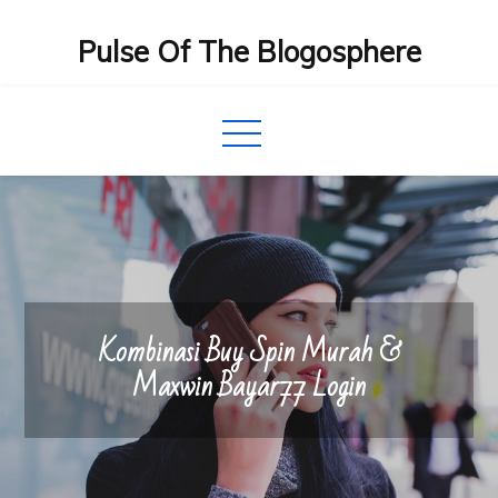
Skip
Pulse Of The Blogosphere
to
content
Kombinasi Buy Spin Murah &
Maxwin Bayar77 Login