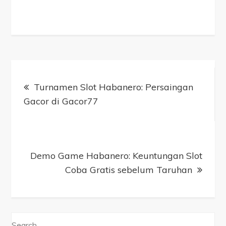
Post
navigation
Turnamen Slot Habanero: Persaingan
Gacor di Gacor77
Demo Game Habanero: Keuntungan Slot
Coba Gratis sebelum Taruhan
Search