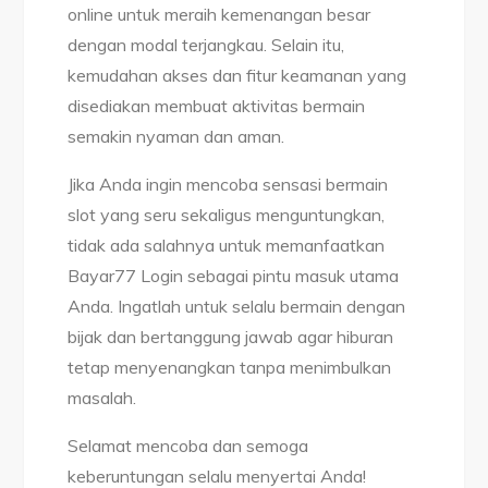
online untuk meraih kemenangan besar
dengan modal terjangkau. Selain itu,
kemudahan akses dan fitur keamanan yang
disediakan membuat aktivitas bermain
semakin nyaman dan aman.
Jika Anda ingin mencoba sensasi bermain
slot yang seru sekaligus menguntungkan,
tidak ada salahnya untuk memanfaatkan
Bayar77 Login sebagai pintu masuk utama
Anda. Ingatlah untuk selalu bermain dengan
bijak dan bertanggung jawab agar hiburan
tetap menyenangkan tanpa menimbulkan
masalah.
Selamat mencoba dan semoga
keberuntungan selalu menyertai Anda!