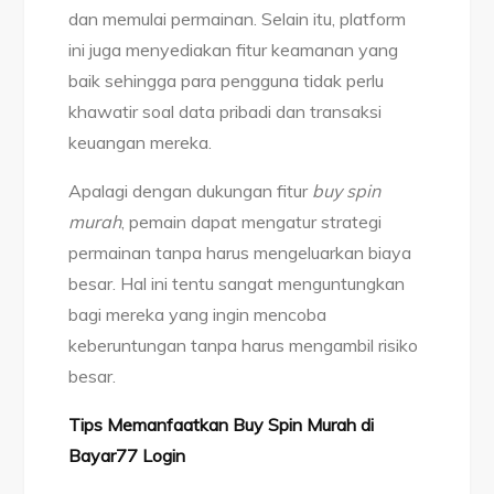
dan memulai permainan. Selain itu, platform
ini juga menyediakan fitur keamanan yang
baik sehingga para pengguna tidak perlu
khawatir soal data pribadi dan transaksi
keuangan mereka.
Apalagi dengan dukungan fitur
buy spin
murah
, pemain dapat mengatur strategi
permainan tanpa harus mengeluarkan biaya
besar. Hal ini tentu sangat menguntungkan
bagi mereka yang ingin mencoba
keberuntungan tanpa harus mengambil risiko
besar.
Tips Memanfaatkan Buy Spin Murah di
Bayar77 Login