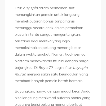
Fitur
buy spin
dalam permainan slot
memungkinkan pemain untuk langsung
membeli putaran bonus tanpa harus
menunggu secara acak dalam permainan
biasa. Ini tentu sangat menguntungkan,
terutama bagi mereka yang ingin
memaksimalkan peluang menang besar
dalam waktu singkat. Namun, tidak semua
platform menawarkan fitur ini dengan harga
terjangkau. Di Bayar77 Login, fitur
buy spin
murah
menjadi salah satu keunggulan yang
membuat banyak pemain betah bermain.
Bayangkan, hanya dengan modal kecil, Anda
bisa langsung menikmati putaran bonus yang
biasanya berisi peluang menang berlipat