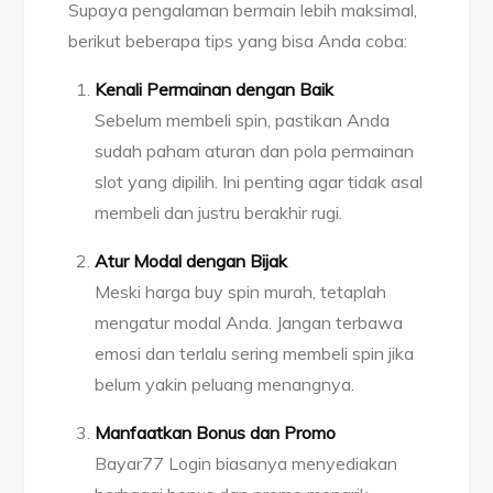
Supaya pengalaman bermain lebih maksimal,
berikut beberapa tips yang bisa Anda coba:
Kenali Permainan dengan Baik
Sebelum membeli spin, pastikan Anda
sudah paham aturan dan pola permainan
slot yang dipilih. Ini penting agar tidak asal
membeli dan justru berakhir rugi.
Atur Modal dengan Bijak
Meski harga buy spin murah, tetaplah
mengatur modal Anda. Jangan terbawa
emosi dan terlalu sering membeli spin jika
belum yakin peluang menangnya.
Manfaatkan Bonus dan Promo
Bayar77 Login biasanya menyediakan