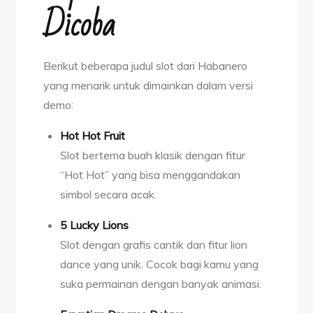
Dicoba
Berikut beberapa judul slot dari Habanero
yang menarik untuk dimainkan dalam versi
demo:
Hot Hot Fruit
Slot bertema buah klasik dengan fitur
“Hot Hot” yang bisa menggandakan
simbol secara acak.
5 Lucky Lions
Slot dengan grafis cantik dan fitur lion
dance yang unik. Cocok bagi kamu yang
suka permainan dengan banyak animasi.