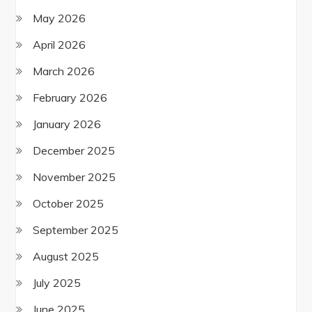
May 2026
April 2026
March 2026
February 2026
January 2026
December 2025
November 2025
October 2025
September 2025
August 2025
July 2025
June 2025