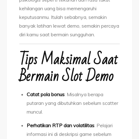
kehilangan uang bisa memengaruhi
keputusanmu. Itulah sebabnya, semakin
banyak latihan lewat demo, semakin percaya
diri kamu saat bermain sungguhan.
Tips Maksimal Saat
Bermain Slot Demo
Catat pola bonus
: Misalnya berapa
putaran yang dibutuhkan sebelum scatter
muncul.
Perhatikan RTP dan volatilitas
: Pelajari
informasi ini di deskripsi game sebelum