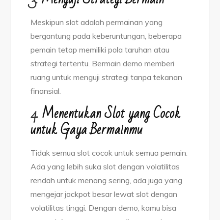
Meskipun slot adalah permainan yang
bergantung pada keberuntungan, beberapa
pemain tetap memiliki pola taruhan atau
strategi tertentu. Bermain demo memberi
ruang untuk menguji strategi tanpa tekanan
finansial.
4.
Menentukan Slot yang Cocok
untuk Gaya Bermainmu
Tidak semua slot cocok untuk semua pemain.
Ada yang lebih suka slot dengan volatilitas
rendah untuk menang sering, ada juga yang
mengejar jackpot besar lewat slot dengan
volatilitas tinggi. Dengan demo, kamu bisa