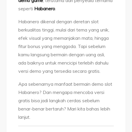
demo game
, terutama dari penyedia ternama
seperti
Habanero
.
Habanero dikenal dengan deretan slot
berkualitas tinggi, mulai dari tema yang unik,
efek visual yang memanjakan mata, hingga
fitur bonus yang menggoda. Tapi sebelum
kamu langsung bermain dengan uang asli,
ada baiknya untuk mencicipi terlebih dahulu
versi demo yang tersedia secara gratis.
Apa sebenarnya manfaat bermain demo slot
Habanero? Dan mengapa mencoba versi
gratis bisa jadi langkah cerdas sebelum
benar-benar bertaruh? Mari kita bahas lebih
lanjut.