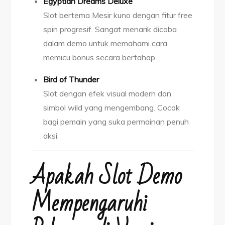
Egyptian Dreams Deluxe
Slot bertema Mesir kuno dengan fitur free
spin progresif. Sangat menarik dicoba
dalam demo untuk memahami cara
memicu bonus secara bertahap.
Bird of Thunder
Slot dengan efek visual modern dan
simbol wild yang mengembang. Cocok
bagi pemain yang suka permainan penuh
aksi.
Apakah Slot Demo
Mempengaruhi