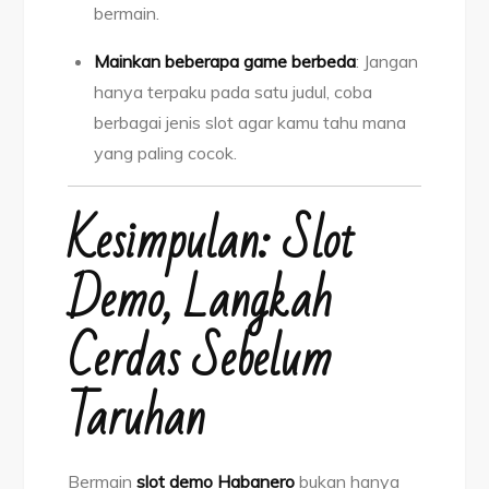
bermain.
Mainkan beberapa game berbeda
: Jangan
hanya terpaku pada satu judul, coba
berbagai jenis slot agar kamu tahu mana
yang paling cocok.
Kesimpulan: Slot
Demo, Langkah
Cerdas Sebelum
Taruhan
Bermain
slot demo Habanero
bukan hanya