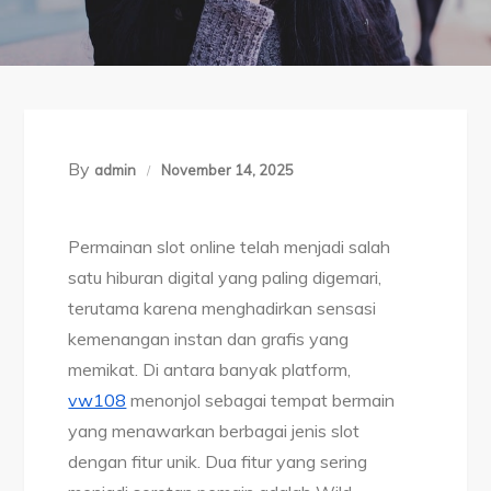
By
admin
November 14, 2025
Permainan slot online telah menjadi salah
satu hiburan digital yang paling digemari,
terutama karena menghadirkan sensasi
kemenangan instan dan grafis yang
memikat. Di antara banyak platform,
vw108
menonjol sebagai tempat bermain
yang menawarkan berbagai jenis slot
dengan fitur unik. Dua fitur yang sering