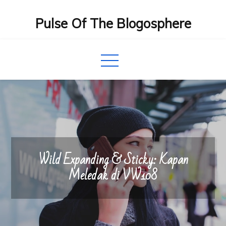
Skip
Pulse Of The Blogosphere
to
content
Wild Expanding & Sticky: Kapan
Meledak di VW108