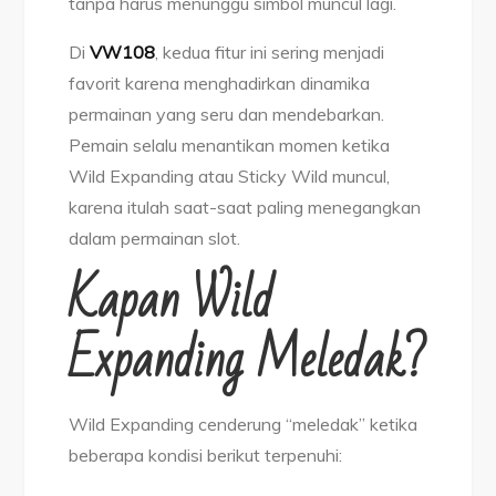
tanpa harus menunggu simbol muncul lagi.
Di
VW108
, kedua fitur ini sering menjadi
favorit karena menghadirkan dinamika
permainan yang seru dan mendebarkan.
Pemain selalu menantikan momen ketika
Wild Expanding atau Sticky Wild muncul,
karena itulah saat-saat paling menegangkan
dalam permainan slot.
Kapan Wild
Expanding Meledak?
Wild Expanding cenderung “meledak” ketika
beberapa kondisi berikut terpenuhi: