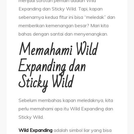
menjadi sorotan pemain adalah Wild
Expanding dan Sticky Wild. Tapi, kapan
sebenarnya kedua fitur ini bisa “meledak” dan
memberikan kemenangan besar? Mari kita
bahas dengan santai dan menyenangkan.
Memahami Wild
Expanding dan
Sticky Wild
Sebelum membahas kapan meledaknya, kita
perlu memahami apa itu Wild Expanding dan
Sticky Wild.
Wild Expanding
adalah simbol liar yang bisa