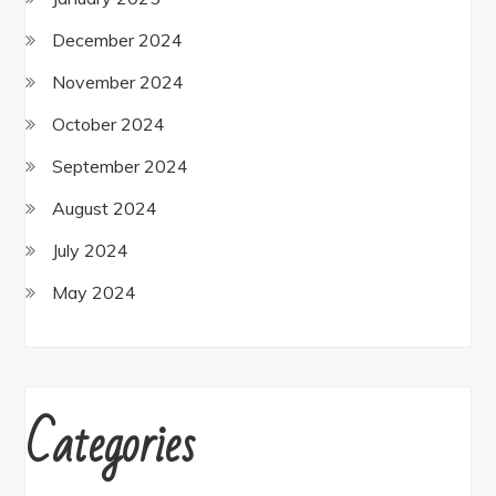
December 2024
November 2024
October 2024
September 2024
August 2024
July 2024
May 2024
Categories