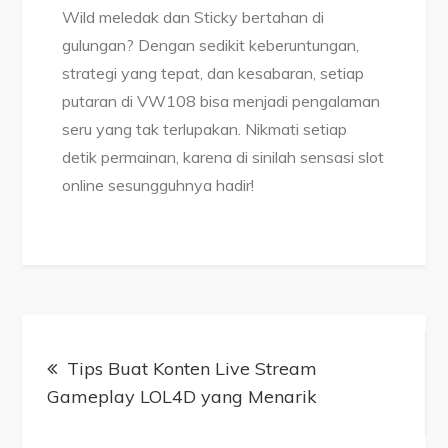
Wild meledak dan Sticky bertahan di
gulungan? Dengan sedikit keberuntungan,
strategi yang tepat, dan kesabaran, setiap
putaran di VW108 bisa menjadi pengalaman
seru yang tak terlupakan. Nikmati setiap
detik permainan, karena di sinilah sensasi slot
online sesungguhnya hadir!
Post
navigation
Tips Buat Konten Live Stream
Gameplay LOL4D yang Menarik