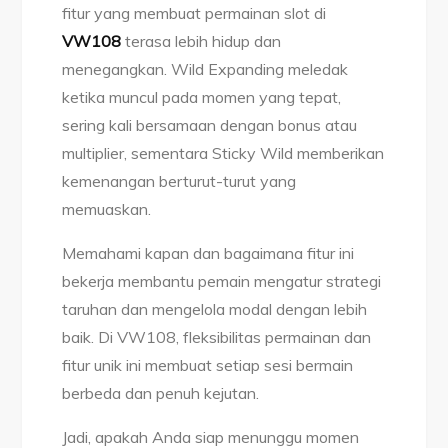
fitur yang membuat permainan slot di
VW108
terasa lebih hidup dan
menegangkan. Wild Expanding meledak
ketika muncul pada momen yang tepat,
sering kali bersamaan dengan bonus atau
multiplier, sementara Sticky Wild memberikan
kemenangan berturut-turut yang
memuaskan.
Memahami kapan dan bagaimana fitur ini
bekerja membantu pemain mengatur strategi
taruhan dan mengelola modal dengan lebih
baik. Di VW108, fleksibilitas permainan dan
fitur unik ini membuat setiap sesi bermain
berbeda dan penuh kejutan.
Jadi, apakah Anda siap menunggu momen