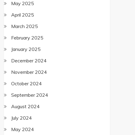
May 2025
April 2025
March 2025
February 2025
January 2025
December 2024
November 2024
October 2024
September 2024
August 2024
July 2024
May 2024