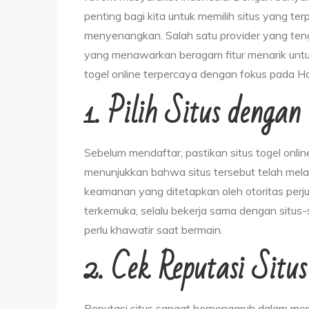
penting bagi kita untuk memilih situs yang 
menyenangkan. Salah satu provider yang tenga
yang menawarkan beragam fitur menarik untuk 
togel online terpercaya dengan fokus pada H
1. Pilih Situs dengan
Sebelum mendaftar, pastikan situs togel online 
menunjukkan bahwa situs tersebut telah melal
keamanan yang ditetapkan oleh otoritas perju
terkemuka, selalu bekerja sama dengan situs-si
perlu khawatir saat bermain.
2. Cek Reputasi Situs
Reputasi situs sangat berpengaruh dalam men