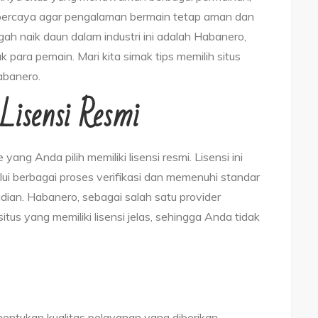
terpercaya agar pengalaman bermain tetap aman dan
h naik daun dalam industri ini adalah Habanero,
para pemain. Mari kita simak tips memilih situs
abanero.
 Lisensi Resmi
yang Anda pilih memiliki lisensi resmi. Lisensi ini
ui berbagai proses verifikasi dan memenuhi standar
dian. Habanero, sebagai salah satu provider
tus yang memiliki lisensi jelas, sehingga Anda tidak
entukan kualitas pelayanan yang diberikan.