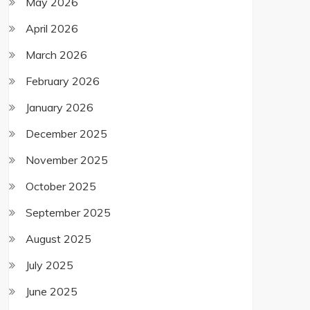
May 2026
April 2026
March 2026
February 2026
January 2026
December 2025
November 2025
October 2025
September 2025
August 2025
July 2025
June 2025