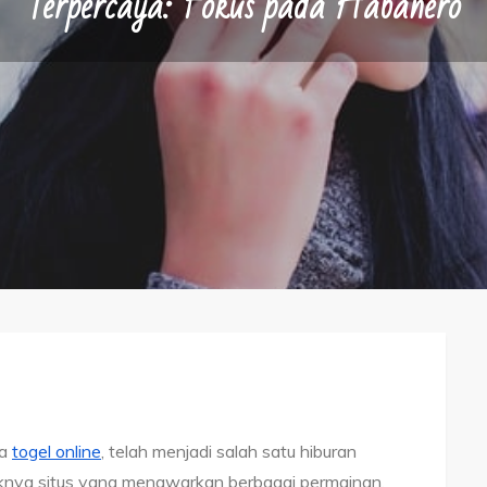
Terpercaya: Fokus pada Habanero
ya
togel online
, telah menjadi salah satu hiburan
knya situs yang menawarkan berbagai permainan,