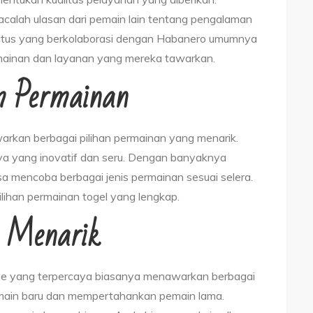
 Bacalah ulasan dari pemain lain tentang pengalaman
s-situs yang berkolaborasi dengan Habanero umumnya
ermainan dan layanan yang mereka tawarkan.
m Permainan
warkan berbagai pilihan permainan yang menarik.
ya yang inovatif dan seru. Dengan banyaknya
sa mencoba berbagai jenis permainan sesuai selera.
lihan permainan togel yang lengkap.
i Menarik
line yang terpercaya biasanya menawarkan berbagai
emain baru dan mempertahankan pemain lama.