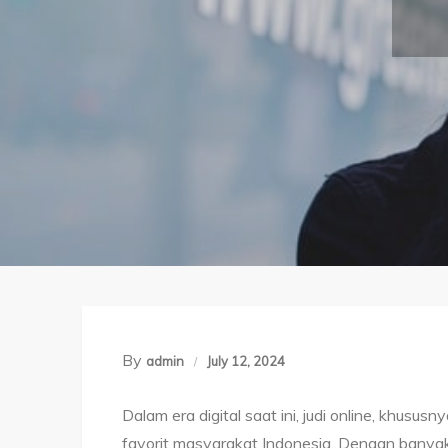
By
admin
July 12, 2024
Dalam era digital saat ini, judi online, khususn
favorit masyarakat Indonesia. Dengan banya