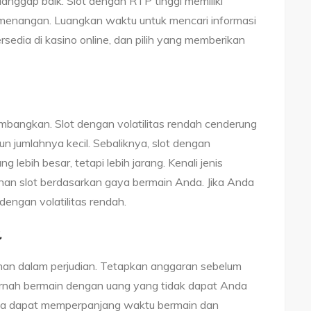
nggap baik. Slot dengan RTP tinggi memiliki
emenangan. Luangkan waktu untuk mencari informasi
sedia di kasino online, dan pilih yang memberikan
rtimbangkan. Slot dengan volatilitas rendah cenderung
 jumlahnya kecil. Sebaliknya, slot dengan
lebih besar, tetapi lebih jarang. Kenali jenis
han slot berdasarkan gaya bermain Anda. Jika Anda
 dengan volatilitas rendah.
k
han dalam perjudian. Tetapkan anggaran sebelum
ernah bermain dengan uang yang tidak dapat Anda
nda dapat memperpanjang waktu bermain dan