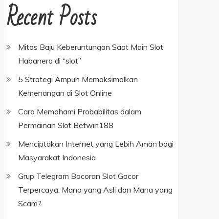
Recent Posts
Mitos Baju Keberuntungan Saat Main Slot
Habanero di “slot”
5 Strategi Ampuh Memaksimalkan
Kemenangan di Slot Online
Cara Memahami Probabilitas dalam
Permainan Slot Betwin188
Menciptakan Internet yang Lebih Aman bagi
Masyarakat Indonesia
Grup Telegram Bocoran Slot Gacor
Terpercaya: Mana yang Asli dan Mana yang
Scam?