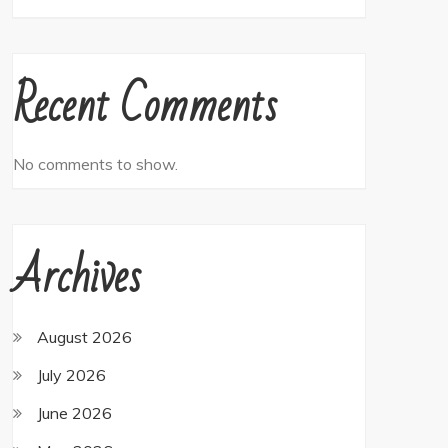
Recent Comments
No comments to show.
Archives
August 2026
July 2026
June 2026