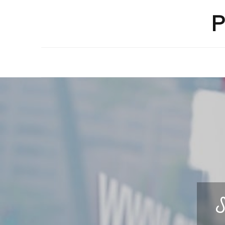
Skip
P
to
content
S