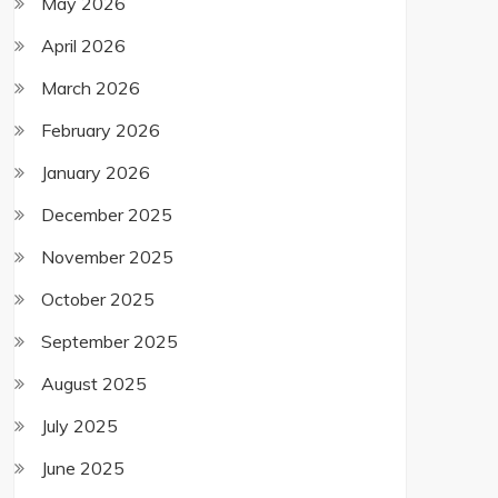
May 2026
April 2026
March 2026
February 2026
January 2026
December 2025
November 2025
October 2025
September 2025
August 2025
July 2025
June 2025