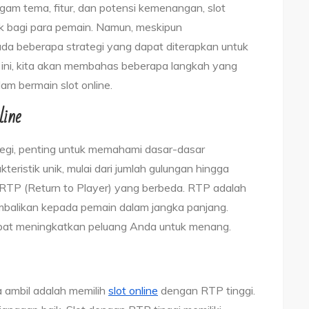
gam tema, fitur, dan potensi kemenangan, slot
 bagi para pemain. Namun, meskipun
a beberapa strategi yang dapat diterapkan untuk
 ini, kita akan membahas beberapa langkah yang
am bermain slot online.
ine
tegi, penting untuk memahami dasar-dasar
kteristik unik, mulai dari jumlah gulungan hingga
kat RTP (Return to Player) yang berbeda. RTP adalah
embalikan kepada pemain dalam jangka panjang.
dapat meningkatkan peluang Anda untuk menang.
 ambil adalah memilih
slot online
dengan RTP tinggi.