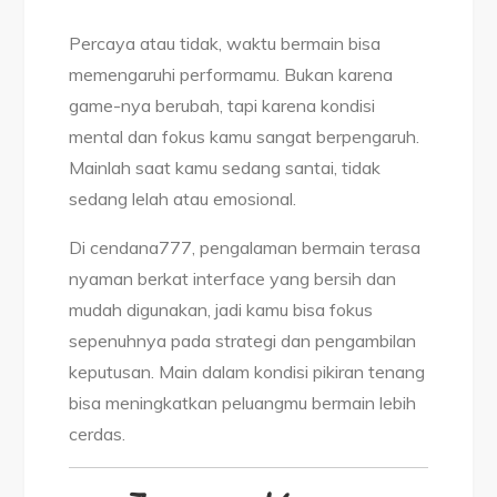
Percaya atau tidak, waktu bermain bisa
memengaruhi performamu. Bukan karena
game-nya berubah, tapi karena kondisi
mental dan fokus kamu sangat berpengaruh.
Mainlah saat kamu sedang santai, tidak
sedang lelah atau emosional.
Di cendana777, pengalaman bermain terasa
nyaman berkat interface yang bersih dan
mudah digunakan, jadi kamu bisa fokus
sepenuhnya pada strategi dan pengambilan
keputusan. Main dalam kondisi pikiran tenang
bisa meningkatkan peluangmu bermain lebih
cerdas.