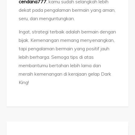
cendana777
, kamu sudah selangkah lebih
dekat pada pengalaman bermain yang aman,
seru, dan menguntungkan.
Ingat, strategi terbaik adalah bermain dengan
bijak. Kemenangan memang menyenangkan,
tapi pengalaman bermain yang positif jauh
lebih berharga. Semoga tips di atas
membantumu bertahan lebih lama dan
meraih kemenangan di kerajaan gelap Dark
King!
Post