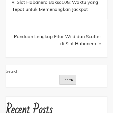
navigation
Slot Habanero Bakso108: Waktu yang
Tepat untuk Memenangkan Jackpot
Panduan Lengkap Fitur Wild dan Scatter
di Slot Habanero
Search
Search
Recent Posts