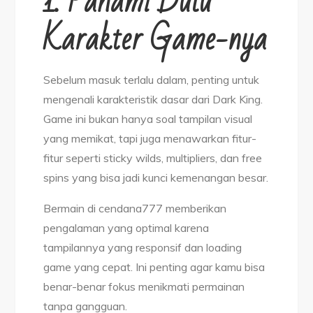
1. Pahami Dulu
Karakter Game-nya
Sebelum masuk terlalu dalam, penting untuk
mengenali karakteristik dasar dari Dark King.
Game ini bukan hanya soal tampilan visual
yang memikat, tapi juga menawarkan fitur-
fitur seperti sticky wilds, multipliers, dan free
spins yang bisa jadi kunci kemenangan besar.
Bermain di cendana777 memberikan
pengalaman yang optimal karena
tampilannya yang responsif dan loading
game yang cepat. Ini penting agar kamu bisa
benar-benar fokus menikmati permainan
tanpa gangguan.