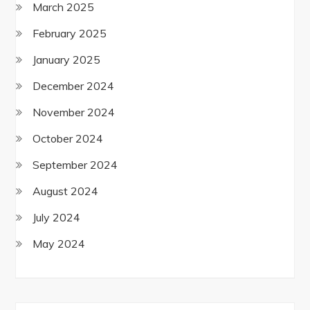
March 2025
February 2025
January 2025
December 2024
November 2024
October 2024
September 2024
August 2024
July 2024
May 2024