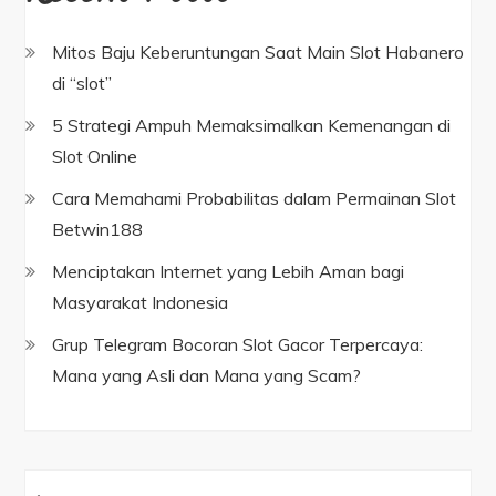
Mitos Baju Keberuntungan Saat Main Slot Habanero
di “slot”
5 Strategi Ampuh Memaksimalkan Kemenangan di
Slot Online
Cara Memahami Probabilitas dalam Permainan Slot
Betwin188
Menciptakan Internet yang Lebih Aman bagi
Masyarakat Indonesia
Grup Telegram Bocoran Slot Gacor Terpercaya:
Mana yang Asli dan Mana yang Scam?