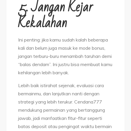
5. Jangan Kejar
Kekalahan
Ini penting: jika kamu sudah kalah beberapa
kali dan belum juga masuk ke mode bonus,
jangan terburu-buru menambah taruhan demi
“balas dendam”. Ini justru bisa membuat kamu
kehilangan lebih banyak.
Lebih baik istirahat sejenak, evaluasi cara
bermainmu, dan lanjutkan nanti dengan
strategi yang lebih terukur. Cendana777
mendukung permainan yang bertanggung
jawab, jadi manfaatkan fitur-fitur seperti
batas deposit atau pengingat waktu bermain