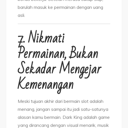
barulah masuk ke permainan dengan uang
asli.
7. Nikmati
Permainan, Bukan
Sekadar Mengejar
Kemenangan
Meski tujuan akhir dari bermain slot adalah
menang, jangan sampai itu jadi satu-satunya
alasan kamu bermain. Dark King adalah game
yang dirancang dengan visual menarik, musik