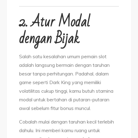
2. Atur Modal
dengan Bijak
Salah satu kesalahan umum pemain slot
adalah langsung bermain dengan taruhan
besar tanpa perhitungan. Padahal, dalam
game seperti Dark King yang memiliki
volatilitas cukup tinggi, kamu butuh stamina
modal untuk bertahan di putaran-putaran
awal sebelum fitur bonus muncul.
Cobalah mulai dengan taruhan kecil terlebih
dahulu. Ini memberi kamu ruang untuk