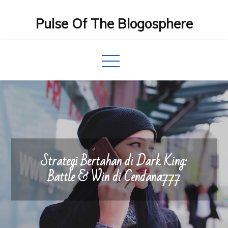
Skip
Pulse Of The Blogosphere
to
content
Strategi Bertahan di Dark King:
Battle & Win di Cendana777