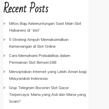
Recent Posts
Mitos Baju Keberuntungan Saat Main Slot
Habanero di “slot”
5 Strategi Ampuh Memaksimalkan
Kemenangan di Slot Online
Cara Memahami Probabilitas dalam
Permainan Slot Betwin188
Menciptakan Internet yang Lebih Aman bagi
Masyarakat Indonesia
Grup Telegram Bocoran Slot Gacor
Terpercaya: Mana yang Asli dan Mana yang
Scam?