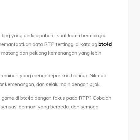
ting yang perlu dipahami saat kamu bermain judi
memanfaatkan data RTP tertinggi di katalog
btc4d
,
ih matang dan peluang kemenangan yang lebih
permainan yang mengedepankan hiburan. Nikmati
jar kemenangan, dan selalu main dengan bijak.
og game di btc4d dengan fokus pada RTP? Cobalah
 sensasi bermain yang berbeda, dan semoga