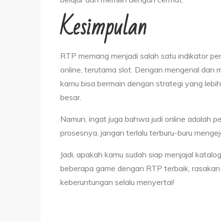
Kesimpulan
RTP memang menjadi salah satu indikator pen
online, terutama slot. Dengan mengenal dan 
kamu bisa bermain dengan strategi yang leb
besar.
Namun, ingat juga bahwa judi online adalah 
prosesnya, jangan terlalu terburu-buru menge
Jadi, apakah kamu sudah siap menjajal katal
beberapa game dengan RTP terbaik, rasakan
keberuntungan selalu menyertai!