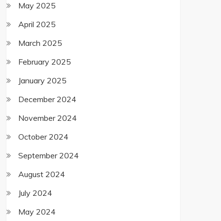
May 2025
April 2025
March 2025
February 2025
January 2025
December 2024
November 2024
October 2024
September 2024
August 2024
July 2024
May 2024