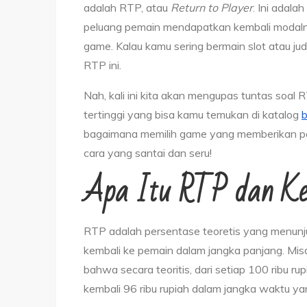
adalah RTP, atau
Return to Player
. Ini adal
peluang pemain mendapatkan kembali modaln
game. Kalau kamu sering bermain slot atau jud
RTP ini.
Nah, kali ini kita akan mengupas tuntas soal 
tertinggi yang bisa kamu temukan di katalog
bagaimana memilih game yang memberikan pel
cara yang santai dan seru!
Apa Itu RTP dan Ke
RTP adalah persentase teoretis yang menun
kembali ke pemain dalam jangka panjang. Mi
bahwa secara teoritis, dari setiap 100 ribu 
kembali 96 ribu rupiah dalam jangka waktu ya