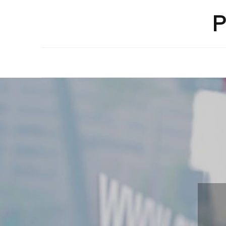
Skip
P
to
content