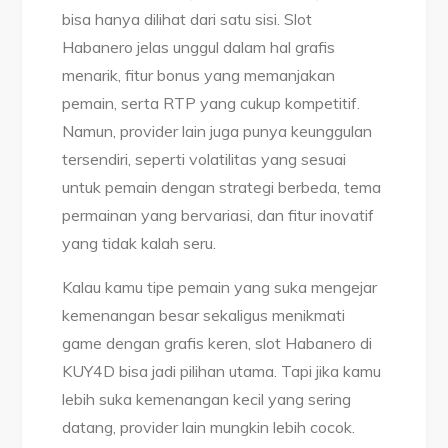
bisa hanya dilihat dari satu sisi. Slot
Habanero jelas unggul dalam hal grafis
menarik, fitur bonus yang memanjakan
pemain, serta RTP yang cukup kompetitif.
Namun, provider lain juga punya keunggulan
tersendiri, seperti volatilitas yang sesuai
untuk pemain dengan strategi berbeda, tema
permainan yang bervariasi, dan fitur inovatif
yang tidak kalah seru.
Kalau kamu tipe pemain yang suka mengejar
kemenangan besar sekaligus menikmati
game dengan grafis keren, slot Habanero di
KUY4D bisa jadi pilihan utama. Tapi jika kamu
lebih suka kemenangan kecil yang sering
datang, provider lain mungkin lebih cocok.