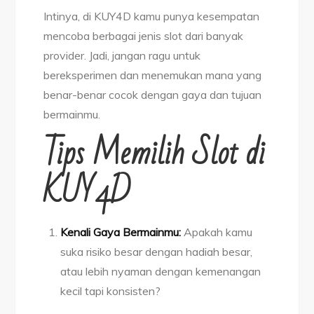
Intinya, di KUY4D kamu punya kesempatan
mencoba berbagai jenis slot dari banyak
provider. Jadi, jangan ragu untuk
bereksperimen dan menemukan mana yang
benar-benar cocok dengan gaya dan tujuan
bermainmu.
Tips Memilih Slot di
KUY4D
Kenali Gaya Bermainmu:
Apakah kamu
suka risiko besar dengan hadiah besar,
atau lebih nyaman dengan kemenangan
kecil tapi konsisten?