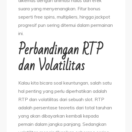
dikemas dengan animasi halus dan efek
suara yang menyenangkan. Fitur bonus
seperti free spins, multipliers, hingga jackpot
progresif pun sering ditemui dalam permainan
ini.
Perbandingan RTP
dan Volatilitas
Kalau kita bicara soal keuntungan, salah satu
hal penting yang perlu diperhatikan adalah
RTP dan volatilitas dari sebuah slot. RTP
adalah persentase teoretis dari total taruhan
yang akan dibayarkan kembali kepada
pemain dalam jangka panjang. Sedangkan