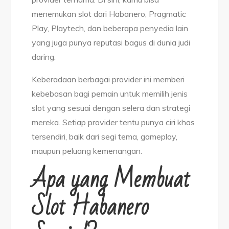
menemukan slot dari Habanero, Pragmatic
Play, Playtech, dan beberapa penyedia lain
yang juga punya reputasi bagus di dunia judi
daring.
Keberadaan berbagai provider ini memberi
kebebasan bagi pemain untuk memilih jenis
slot yang sesuai dengan selera dan strategi
mereka. Setiap provider tentu punya ciri khas
tersendiri, baik dari segi tema, gameplay,
maupun peluang kemenangan.
Apa yang Membuat
Slot Habanero