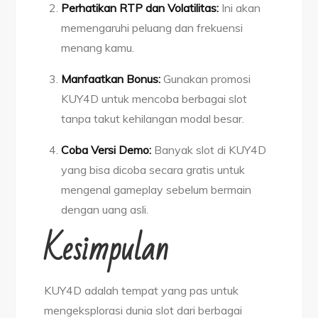
Perhatikan RTP dan Volatilitas:
Ini akan
memengaruhi peluang dan frekuensi
menang kamu.
Manfaatkan Bonus:
Gunakan promosi
KUY4D untuk mencoba berbagai slot
tanpa takut kehilangan modal besar.
Coba Versi Demo:
Banyak slot di KUY4D
yang bisa dicoba secara gratis untuk
mengenal gameplay sebelum bermain
dengan uang asli.
Kesimpulan
KUY4D adalah tempat yang pas untuk
mengeksplorasi dunia slot dari berbagai