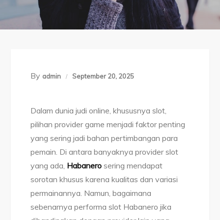
By
admin
September 20, 2025
Dalam dunia judi online, khususnya slot,
pilihan provider game menjadi faktor penting
yang sering jadi bahan pertimbangan para
pemain. Di antara banyaknya provider slot
yang ada,
Habanero
sering mendapat
sorotan khusus karena kualitas dan variasi
permainannya. Namun, bagaimana
sebenarnya performa slot Habanero jika