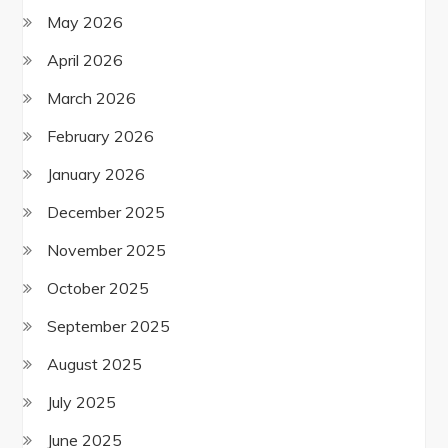
May 2026
April 2026
March 2026
February 2026
January 2026
December 2025
November 2025
October 2025
September 2025
August 2025
July 2025
June 2025