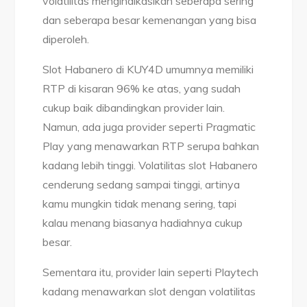
volatilitas mengindikasikan seberapa sering
dan seberapa besar kemenangan yang bisa
diperoleh.
Slot Habanero di KUY4D umumnya memiliki
RTP di kisaran 96% ke atas, yang sudah
cukup baik dibandingkan provider lain.
Namun, ada juga provider seperti Pragmatic
Play yang menawarkan RTP serupa bahkan
kadang lebih tinggi. Volatilitas slot Habanero
cenderung sedang sampai tinggi, artinya
kamu mungkin tidak menang sering, tapi
kalau menang biasanya hadiahnya cukup
besar.
Sementara itu, provider lain seperti Playtech
kadang menawarkan slot dengan volatilitas