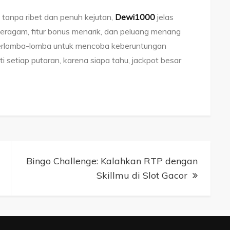
 tanpa ribet dan penuh kejutan,
Dewi1000
jelas
eragam, fitur bonus menarik, dan peluang menang
 berlomba-lomba untuk mencoba keberuntungan
ati setiap putaran, karena siapa tahu, jackpot besar
Bingo Challenge: Kalahkan RTP dengan
Skillmu di Slot Gacor