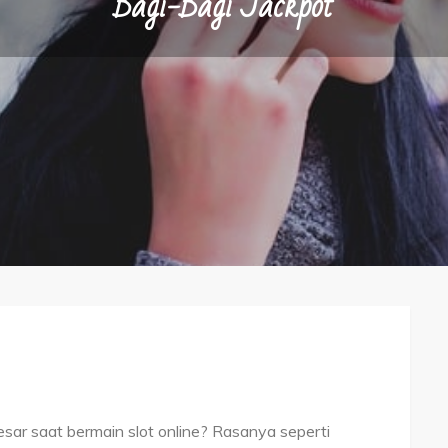
Bagi-Bagi Jackpot
sar saat bermain slot online? Rasanya seperti