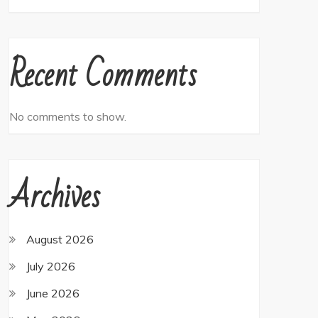
Recent Comments
No comments to show.
Archives
August 2026
July 2026
June 2026