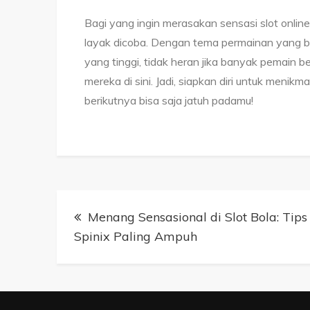
Bagi yang ingin merasakan sensasi slot online
layak dicoba. Dengan tema permainan yang b
yang tinggi, tidak heran jika banyak pemain
mereka di sini. Jadi, siapkan diri untuk menikm
berikutnya bisa saja jatuh padamu!
Post
Menang Sensasional di Slot Bola: Tips
navigation
Spinix Paling Ampuh