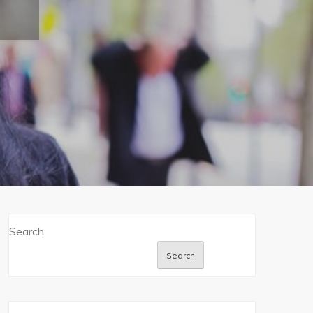
Search
Search