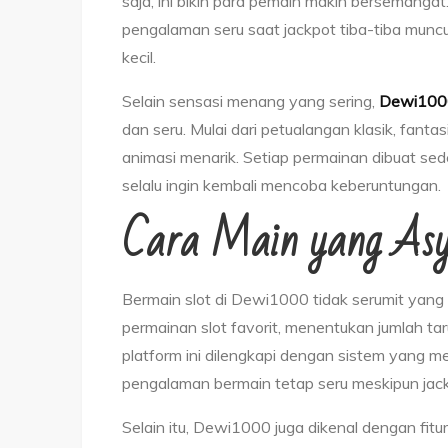
saja, ini bikin para pemain makin bersemang
pengalaman seru saat jackpot tiba-tiba munc
kecil.
Selain sensasi menang yang sering,
Dewi100
dan seru. Mulai dari petualangan klasik, fan
animasi menarik. Setiap permainan dibuat s
selalu ingin kembali mencoba keberuntungan.
Cara Main yang As
Bermain slot di Dewi1000 tidak serumit yang 
permainan slot favorit, menentukan jumlah ta
platform ini dilengkapi dengan sistem yang 
pengalaman bermain tetap seru meskipun jac
Selain itu, Dewi1000 juga dikenal dengan fitur