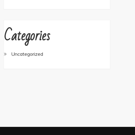
Categories
Uncategorized