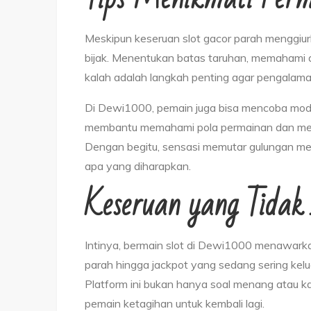
Meskipun keseruan slot gacor parah menggiu
bijak. Menentukan batas taruhan, memahami a
kalah adalah langkah penting agar pengalam
Di Dewi1000, pemain juga bisa mencoba mode
membantu memahami pola permainan dan menco
Dengan begitu, sensasi memutar gulungan me
apa yang diharapkan.
Keseruan yang Tida
Intinya, bermain slot di Dewi1000 menawarkan 
parah hingga jackpot yang sedang sering kel
Platform ini bukan hanya soal menang atau k
pemain ketagihan untuk kembali lagi.