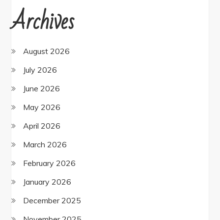
Archives
August 2026
July 2026
June 2026
May 2026
April 2026
March 2026
February 2026
January 2026
December 2025
November 2025