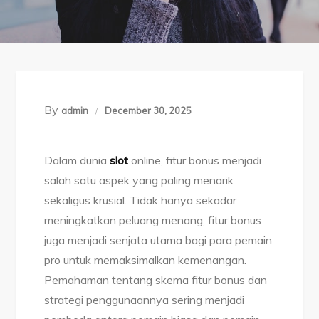
By
admin
December 30, 2025
Dalam dunia
slot
online, fitur bonus menjadi
salah satu aspek yang paling menarik
sekaligus krusial. Tidak hanya sekadar
meningkatkan peluang menang, fitur bonus
juga menjadi senjata utama bagi para pemain
pro untuk memaksimalkan kemenangan.
Pemahaman tentang skema fitur bonus dan
strategi penggunaannya sering menjadi