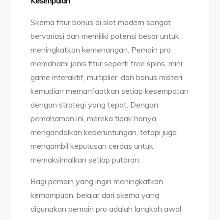
Kesimpulan
Skema fitur bonus di slot modern sangat
bervariasi dan memiliki potensi besar untuk
meningkatkan kemenangan. Pemain pro
memahami jenis fitur seperti free spins, mini
game interaktif, multiplier, dan bonus misteri,
kemudian memanfaatkan setiap kesempatan
dengan strategi yang tepat. Dengan
pemahaman ini, mereka tidak hanya
mengandalkan keberuntungan, tetapi juga
mengambil keputusan cerdas untuk
memaksimalkan setiap putaran.
Bagi pemain yang ingin meningkatkan
kemampuan, belajar dari skema yang
digunakan pemain pro adalah langkah awal