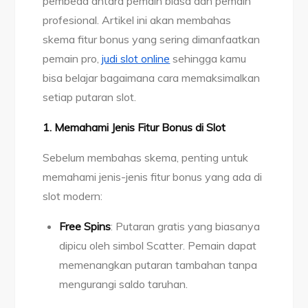
pembeda antara pemain biasa dan pemain
profesional. Artikel ini akan membahas
skema fitur bonus yang sering dimanfaatkan
pemain pro,
judi slot online
sehingga kamu
bisa belajar bagaimana cara memaksimalkan
setiap putaran slot.
1. Memahami Jenis Fitur Bonus di Slot
Sebelum membahas skema, penting untuk
memahami jenis-jenis fitur bonus yang ada di
slot modern:
Free Spins
: Putaran gratis yang biasanya
dipicu oleh simbol Scatter. Pemain dapat
memenangkan putaran tambahan tanpa
mengurangi saldo taruhan.