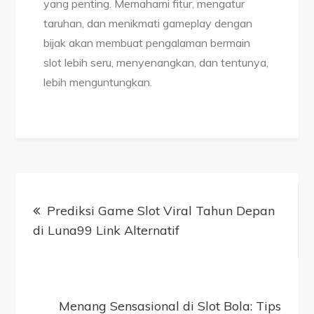
yang penting. Memahami fitur, mengatur
taruhan, dan menikmati gameplay dengan
bijak akan membuat pengalaman bermain
slot lebih seru, menyenangkan, dan tentunya,
lebih menguntungkan.
Post
navigation
Prediksi Game Slot Viral Tahun Depan
di Luna99 Link Alternatif
Menang Sensasional di Slot Bola: Tips