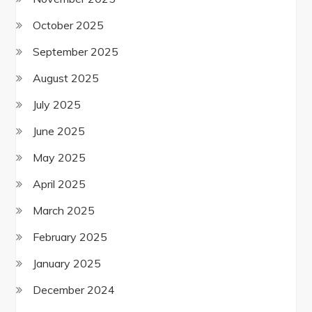
October 2025
September 2025
August 2025
July 2025
June 2025
May 2025
April 2025
March 2025
February 2025
January 2025
December 2024