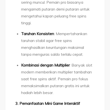
sering muncul. Pemain pro biasanya
mengamati putaran demi putaran untuk
mengetahui kapan peluang free spins
tinggi.
Taruhan Konsisten
: Mempertahankan
taruhan stabil agar free spins
menghasilkan keuntungan maksimal
tanpa menguras saldo terlalu cepat.
Kombinasi dengan Multiplier
: Banyak slot
modern memberikan multiplier tambahan
saat free spins aktif. Pemain pro fokus
memaksimalkan putaran gratis ini untuk
hadiah lebih besar.
3. Pemanfaatan Mini Game Interaktif