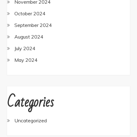
November 2024
October 2024
September 2024
August 2024
July 2024
May 2024
Categories
Uncategorized