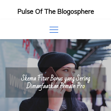
Skip
Pulse Of The Blogosphere
to
content
Skema Fitur Bonus yang Sering
Dimanfaatkan Pemain Pro