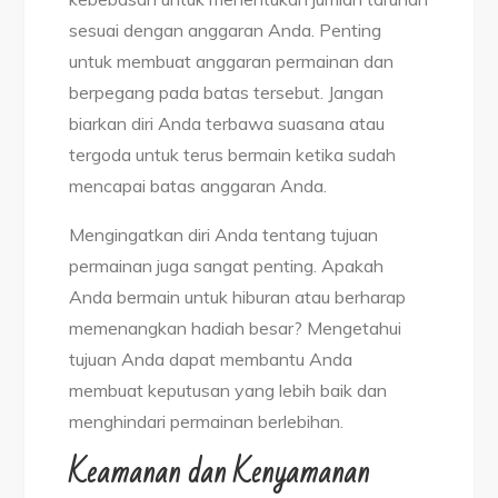
sesuai dengan anggaran Anda. Penting
untuk membuat anggaran permainan dan
berpegang pada batas tersebut. Jangan
biarkan diri Anda terbawa suasana atau
tergoda untuk terus bermain ketika sudah
mencapai batas anggaran Anda.
Mengingatkan diri Anda tentang tujuan
permainan juga sangat penting. Apakah
Anda bermain untuk hiburan atau berharap
memenangkan hadiah besar? Mengetahui
tujuan Anda dapat membantu Anda
membuat keputusan yang lebih baik dan
menghindari permainan berlebihan.
Keamanan dan Kenyamanan