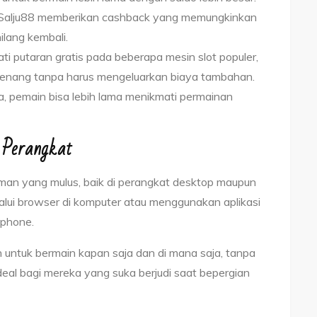
n, Salju88 memberikan cashback yang memungkinkan
lang kembali.
ti putaran gratis pada beberapa mesin slot populer,
menang tanpa harus mengeluarkan biaya tambahan.
, pemain bisa lebih lama menikmati permainan
 Perangkat
man yang mulus, baik di perangkat desktop maupun
alui browser di komputer atau menggunakan aplikasi
tphone.
 untuk bermain kapan saja dan di mana saja, tanpa
ideal bagi mereka yang suka berjudi saat bepergian