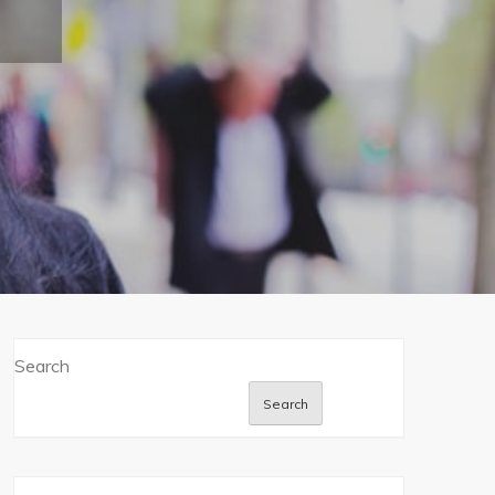
Search
Search