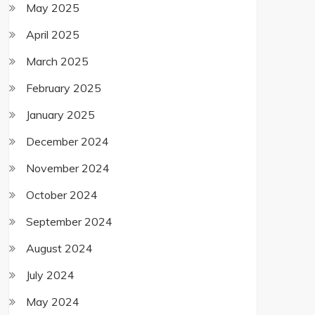
May 2025
April 2025
March 2025
February 2025
January 2025
December 2024
November 2024
October 2024
September 2024
August 2024
July 2024
May 2024