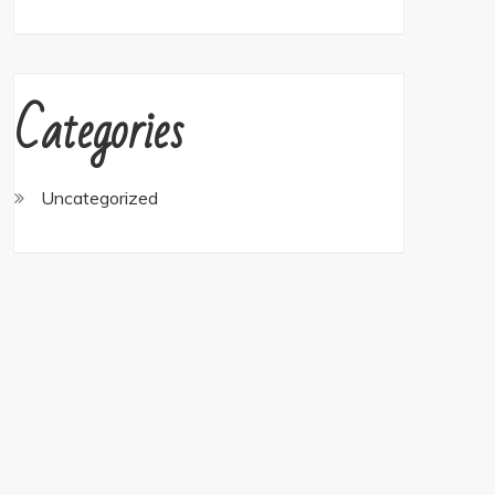
Categories
Uncategorized