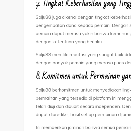
7.
Tingkat Keberhasilan yang Ting
Salju88 juga dikenal dengan tingkat keberhas
pengembalian dana kepada pemain. Dengan s
pemain dapat merasa yakin bahwa kemenanga
dengan ketentuan yang berlaku.
Salju88 memiliki reputasi yang sangat baik di 
dengan banyak pemain yang merasa puas deng
8.
Komitmen untuk Permainan yan
Salju88 berkomitmen untuk menyediakan ling
permainan yang tersedia di platform ini meng
telah diuji dan diaudit secara independen. 
dapat diprediksi, hasil setiap permainan dijami
Ini memberikan jaminan bahwa semua pemain