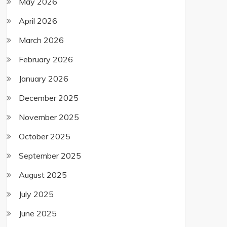
May 2026
April 2026
March 2026
February 2026
January 2026
December 2025
November 2025
October 2025
September 2025
August 2025
July 2025
June 2025