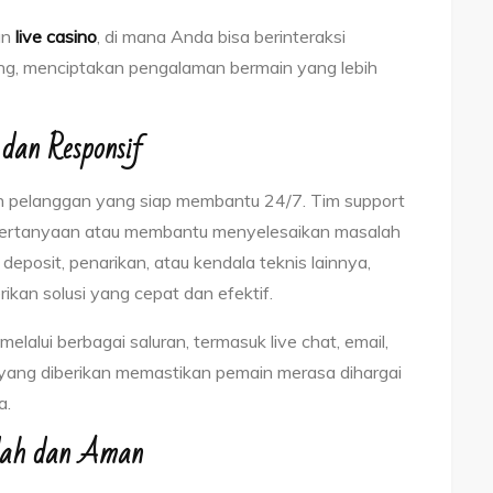
an
live casino
, di mana Anda bisa berinteraksi
ing, menciptakan pengalaman bermain yang lebih
dan Responsif
an pelanggan yang siap membantu 24/7. Tim support
pertanyaan atau membantu menyelesaikan masalah
eposit, penarikan, atau kendala teknis lainnya,
ikan solusi yang cepat dan efektif.
lalui berbagai saluran, termasuk live chat, email,
 yang diberikan memastikan pemain merasa dihargai
a.
dah dan Aman