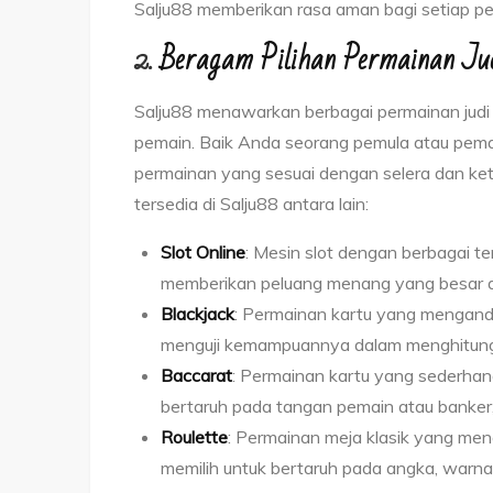
Salju88 memberikan rasa aman bagi setiap p
2.
Beragam Pilihan Permainan Jud
Salju88 menawarkan berbagai permainan judi o
pemain. Baik Anda seorang pemula atau pe
permainan yang sesuai dengan selera dan ke
tersedia di Salju88 antara lain:
Slot Online
: Mesin slot dengan berbagai te
memberikan peluang menang yang besar 
Blackjack
: Permainan kartu yang menganda
menguji kemampuannya dalam menghitung 
Baccarat
: Permainan kartu yang sederha
bertaruh pada tangan pemain atau banker
Roulette
: Permainan meja klasik yang men
memilih untuk bertaruh pada angka, war