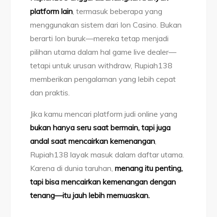
platform lain
, termasuk beberapa yang
menggunakan sistem dari Ion Casino. Bukan
berarti Ion buruk—mereka tetap menjadi
pilihan utama dalam hal game live dealer—
tetapi untuk urusan withdraw, Rupiah138
memberikan pengalaman yang lebih cepat
dan praktis.
Jika kamu mencari platform judi online yang
bukan hanya seru saat bermain, tapi juga
andal saat mencairkan kemenangan
,
Rupiah138 layak masuk dalam daftar utama.
Karena di dunia taruhan,
menang itu penting,
tapi bisa mencairkan kemenangan dengan
tenang—itu jauh lebih memuaskan.