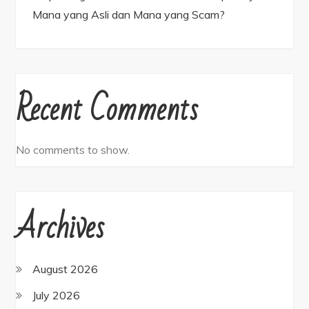
Mana yang Asli dan Mana yang Scam?
Recent Comments
No comments to show.
Archives
August 2026
July 2026