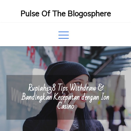
Skip
Pulse Of The Blogosphere
to
content
Rupiah138 Tips Withdraw &
Bandingkan Kecepatan dengan Ion
Casino