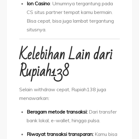
Ion Casino
: Umumnya tergantung pada
CS situs partner tempat kamu bermain.
Bisa cepat, bisa juga lambat tergantung
situsnya.
Kelebihan Lain dari
Rupiah138
Selain withdraw cepat, Rupiah138 juga
menawarkan:
Beragam metode transaksi:
Dari transfer
bank lokal, e-wallet, hingga pulsa.
Riwayat transaksi transparan:
Kamu bisa