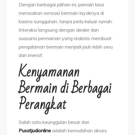
Dengan berbagai pilihan ini, pemain bisa
merasakan sensasi bermain layaknya di
kasino sungguhan, tanpa perlu keluar rumah.
Interaksi langsung dengan dealer dan
suasana permainan yang realistis membuat
pengalaman bermain menjadi jauh lebih seru
dan imersif.
Kenyamanan
Bermain di Berbagai
Perangkat
Salah satu keunggulan besar dari
Pusatjudionline
adalah kemudahan akses.