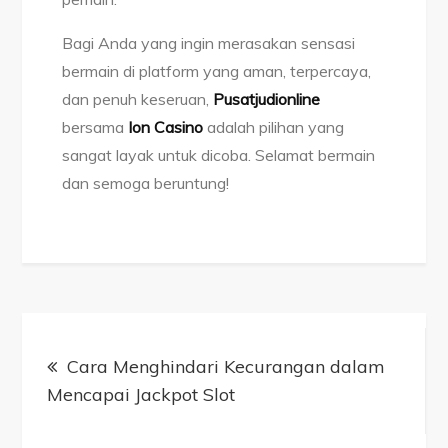
Bagi Anda yang ingin merasakan sensasi
bermain di platform yang aman, terpercaya,
dan penuh keseruan,
Pusatjudionline
bersama
Ion Casino
adalah pilihan yang
sangat layak untuk dicoba. Selamat bermain
dan semoga beruntung!
Post
navigation
Cara Menghindari Kecurangan dalam
Mencapai Jackpot Slot