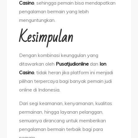
Casino
, sehingga pemain bisa mendapatkan
pengalaman bermain yang lebih
menguntungkan.
Kesimpulan
Dengan kombinasi keunggulan yang
ditawarkan oleh
Pusatjudionline
dan
Ion
Casino
, tidak heran jika platform ini menjadi
pilihan terpercaya bagi banyak pemain judi
online di Indonesia.
Dari segi keamanan, kenyamanan, kualitas
permainan, hingga layanan pelanggan,
semuanya dirancang untuk memberikan
pengalaman bermain terbaik bagi para
pemain.