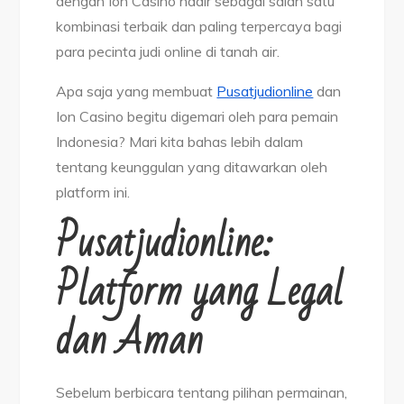
dengan Ion Casino hadir sebagai salah satu
kombinasi terbaik dan paling terpercaya bagi
para pecinta judi online di tanah air.
Apa saja yang membuat
Pusatjudionline
dan
Ion Casino begitu digemari oleh para pemain
Indonesia? Mari kita bahas lebih dalam
tentang keunggulan yang ditawarkan oleh
platform ini.
Pusatjudionline:
Platform yang Legal
dan Aman
Sebelum berbicara tentang pilihan permainan,