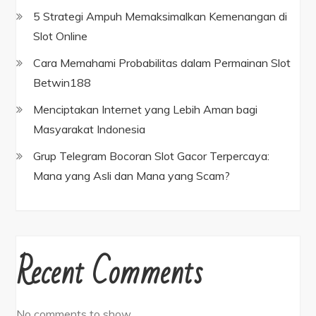
5 Strategi Ampuh Memaksimalkan Kemenangan di
Slot Online
Cara Memahami Probabilitas dalam Permainan Slot
Betwin188
Menciptakan Internet yang Lebih Aman bagi
Masyarakat Indonesia
Grup Telegram Bocoran Slot Gacor Terpercaya:
Mana yang Asli dan Mana yang Scam?
Recent Comments
No comments to show.