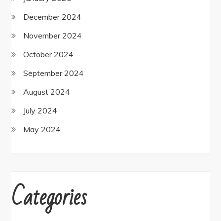
December 2024
November 2024
October 2024
September 2024
August 2024
July 2024
May 2024
Categories