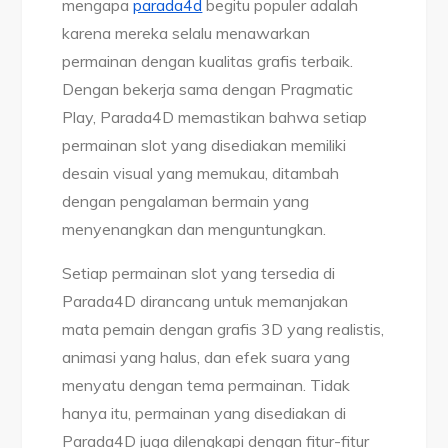
mengapa
parada4d
begitu populer adalah
karena mereka selalu menawarkan
permainan dengan kualitas grafis terbaik.
Dengan bekerja sama dengan Pragmatic
Play, Parada4D memastikan bahwa setiap
permainan slot yang disediakan memiliki
desain visual yang memukau, ditambah
dengan pengalaman bermain yang
menyenangkan dan menguntungkan.
Setiap permainan slot yang tersedia di
Parada4D dirancang untuk memanjakan
mata pemain dengan grafis 3D yang realistis,
animasi yang halus, dan efek suara yang
menyatu dengan tema permainan. Tidak
hanya itu, permainan yang disediakan di
Parada4D juga dilengkapi dengan fitur-fitur