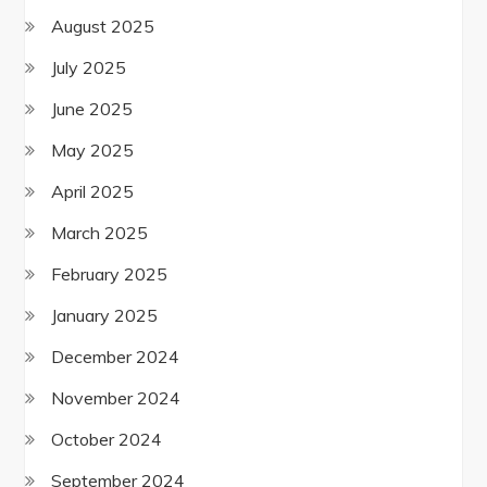
August 2025
July 2025
June 2025
May 2025
April 2025
March 2025
February 2025
January 2025
December 2024
November 2024
October 2024
September 2024