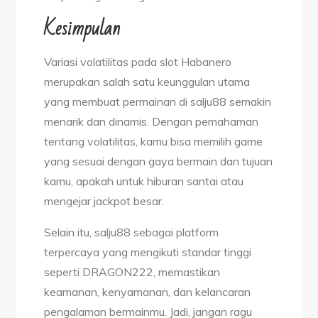
Kesimpulan
Variasi volatilitas pada slot Habanero
merupakan salah satu keunggulan utama
yang membuat permainan di salju88 semakin
menarik dan dinamis. Dengan pemahaman
tentang volatilitas, kamu bisa memilih game
yang sesuai dengan gaya bermain dan tujuan
kamu, apakah untuk hiburan santai atau
mengejar jackpot besar.
Selain itu, salju88 sebagai platform
terpercaya yang mengikuti standar tinggi
seperti DRAGON222, memastikan
keamanan, kenyamanan, dan kelancaran
pengalaman bermainmu. Jadi, jangan ragu