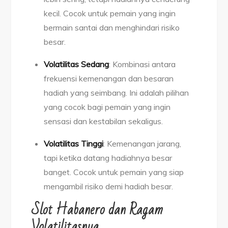
kecil. Cocok untuk pemain yang ingin
bermain santai dan menghindari risiko
besar.
Volatilitas Sedang
: Kombinasi antara
frekuensi kemenangan dan besaran
hadiah yang seimbang. Ini adalah pilihan
yang cocok bagi pemain yang ingin
sensasi dan kestabilan sekaligus.
Volatilitas Tinggi
: Kemenangan jarang,
tapi ketika datang hadiahnya besar
banget. Cocok untuk pemain yang siap
mengambil risiko demi hadiah besar.
Slot Habanero dan Ragam
Volatilitasnya