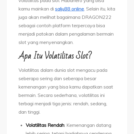
volatilitas pada slot Habanero yang bisa
kamu mainkan di
salju88 online
. Selain itu, kita
juga akan melihat bagaimana DRAGON222
sebagai contoh platform terpercaya bisa
menjadi patokan dalam pengalaman bermain
slot yang menyenangkan.
Apa Itu Volatilitas Slot?
Volatilitas dalam dunia slot mengacu pada
seberapa sering dan seberapa besar
kemenangan yang bisa kamu dapatkan saat
bermain. Secara sederhana, volatilitas ini
terbagi menjadi tiga jenis: rendah, sedang,
dan tinggi.
Volatilitas Rendah
: Kemenangan datang
lebih sering, tetapi hadiahnya cenderung