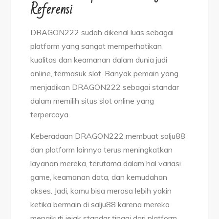
Referensi
DRAGON222 sudah dikenal luas sebagai
platform yang sangat memperhatikan
kualitas dan keamanan dalam dunia judi
online, termasuk slot. Banyak pemain yang
menjadikan DRAGON222 sebagai standar
dalam memilih situs slot online yang
terpercaya.
Keberadaan DRAGON222 membuat salju88
dan platform lainnya terus meningkatkan
layanan mereka, terutama dalam hal variasi
game, keamanan data, dan kemudahan
akses. Jadi, kamu bisa merasa lebih yakin
ketika bermain di salju88 karena mereka
mengikuti jejak standar tinggi dari platform