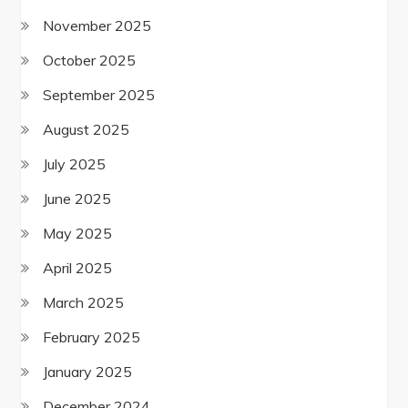
November 2025
October 2025
September 2025
August 2025
July 2025
June 2025
May 2025
April 2025
March 2025
February 2025
January 2025
December 2024