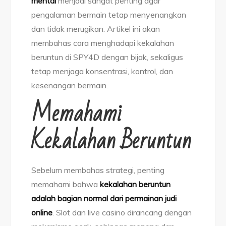
mental
menjadi sangat penting agar
pengalaman bermain tetap menyenangkan
dan tidak merugikan. Artikel ini akan
membahas cara menghadapi kekalahan
beruntun di SPY4D dengan bijak, sekaligus
tetap menjaga konsentrasi, kontrol, dan
kesenangan bermain.
Memahami
Kekalahan Beruntun
Sebelum membahas strategi, penting
memahami bahwa
kekalahan beruntun
adalah bagian normal dari permainan judi
online
. Slot dan live casino dirancang dengan