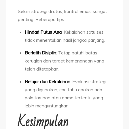
Selain strategi di atas, kontrol emosi sangat
penting. Beberapa tips:
Hindari Putus Asa
: Kekalahan satu sesi
tidak menentukan hasil jangka panjang.
Berlatih Disiplin
: Tetap patuhi batas
kerugian dan target kemenangan yang
telah ditetapkan.
Belajar dari Kekalahan
: Evaluasi strategi
yang digunakan, cari tahu apakah ada
pola taruhan atau game tertentu yang
lebih menguntungkan.
Kesimpulan