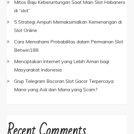
Mitos Baju Keberuntungan Saat Main Slot Habanero
di “slot”
5 Strategi Ampuh Memaksimalkan Kemenangan di
Slot Online
Cara Memahami Probabilitas dalam Permainan Slot
Betwin188
Menciptakan Internet yang Lebih Aman bagi
Masyarakat Indonesia
Grup Telegram Bocoran Slot Gacor Terpercaya:
Mana yang Asli dan Mana yang Scam?
Recent Comments