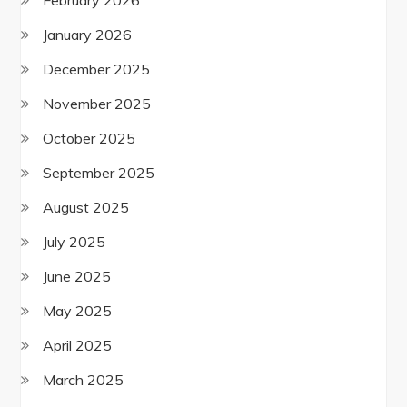
February 2026
January 2026
December 2025
November 2025
October 2025
September 2025
August 2025
July 2025
June 2025
May 2025
April 2025
March 2025