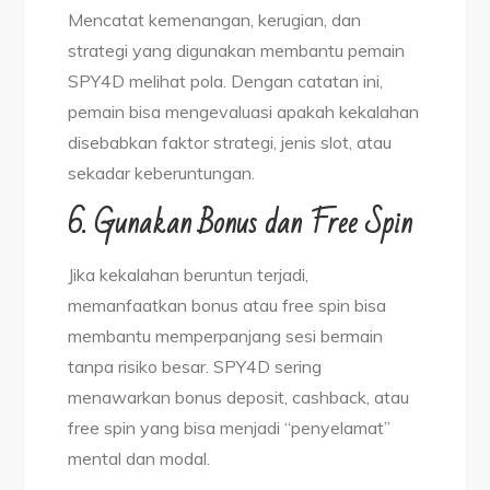
Mencatat kemenangan, kerugian, dan
strategi yang digunakan membantu pemain
SPY4D melihat pola. Dengan catatan ini,
pemain bisa mengevaluasi apakah kekalahan
disebabkan faktor strategi, jenis slot, atau
sekadar keberuntungan.
6. Gunakan Bonus dan Free Spin
Jika kekalahan beruntun terjadi,
memanfaatkan bonus atau free spin bisa
membantu memperpanjang sesi bermain
tanpa risiko besar. SPY4D sering
menawarkan bonus deposit, cashback, atau
free spin yang bisa menjadi “penyelamat”
mental dan modal.