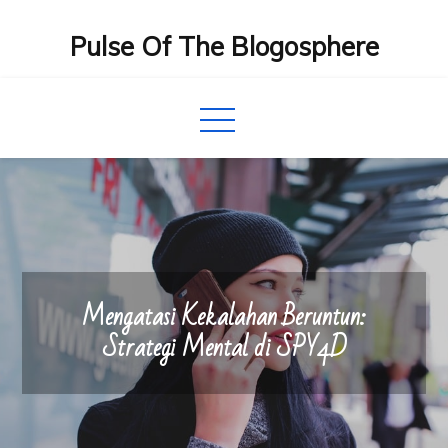
Skip
Pulse Of The Blogosphere
to
content
Mengatasi Kekalahan Beruntun:
Strategi Mental di SPY4D