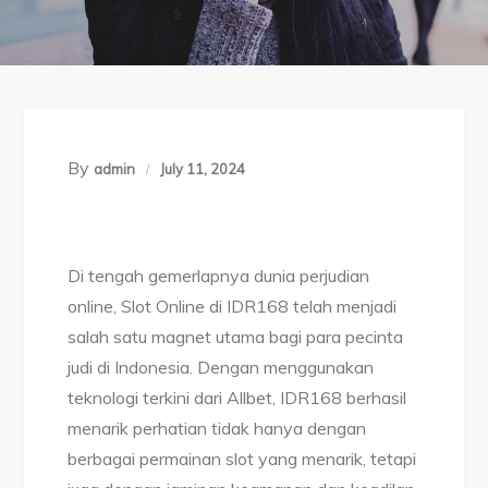
By
admin
July 11, 2024
Di tengah gemerlapnya dunia perjudian
online, Slot Online di IDR168 telah menjadi
salah satu magnet utama bagi para pecinta
judi di Indonesia. Dengan menggunakan
teknologi terkini dari Allbet, IDR168 berhasil
menarik perhatian tidak hanya dengan
berbagai permainan slot yang menarik, tetapi