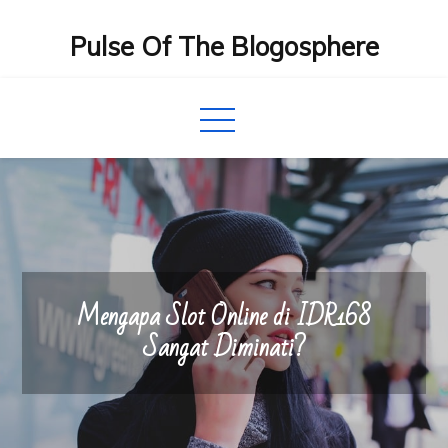
Skip
Pulse Of The Blogosphere
to
content
Mengapa Slot Online di IDR168
Sangat Diminati?