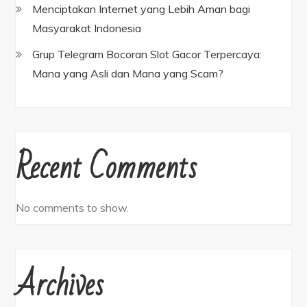
Menciptakan Internet yang Lebih Aman bagi
Masyarakat Indonesia
Grup Telegram Bocoran Slot Gacor Terpercaya:
Mana yang Asli dan Mana yang Scam?
Recent Comments
No comments to show.
Archives