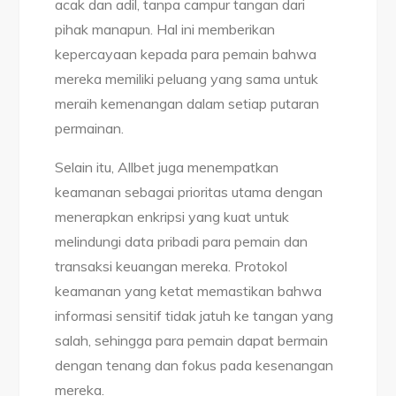
acak dan adil, tanpa campur tangan dari
pihak manapun. Hal ini memberikan
kepercayaan kepada para pemain bahwa
mereka memiliki peluang yang sama untuk
meraih kemenangan dalam setiap putaran
permainan.
Selain itu, Allbet juga menempatkan
keamanan sebagai prioritas utama dengan
menerapkan enkripsi yang kuat untuk
melindungi data pribadi para pemain dan
transaksi keuangan mereka. Protokol
keamanan yang ketat memastikan bahwa
informasi sensitif tidak jatuh ke tangan yang
salah, sehingga para pemain dapat bermain
dengan tenang dan fokus pada kesenangan
mereka.