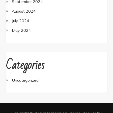
September 2024
August 2024
July 2024
May 2024
Categories
Uncategorized