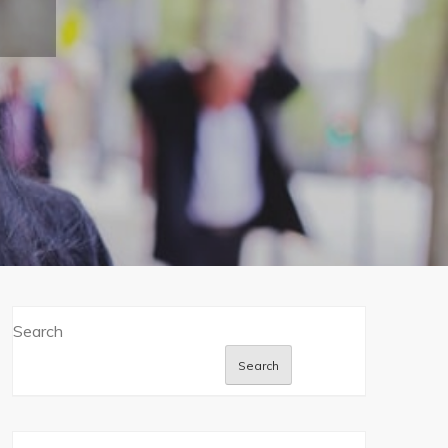
Search
Search