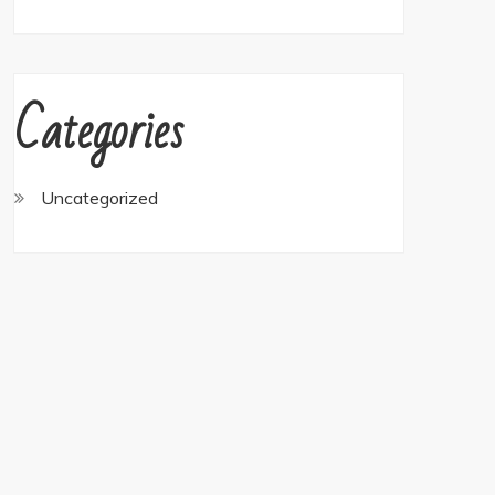
Categories
Uncategorized