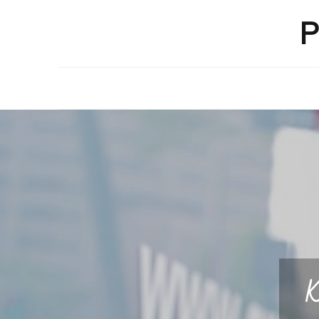
Skip
P
to
content
K