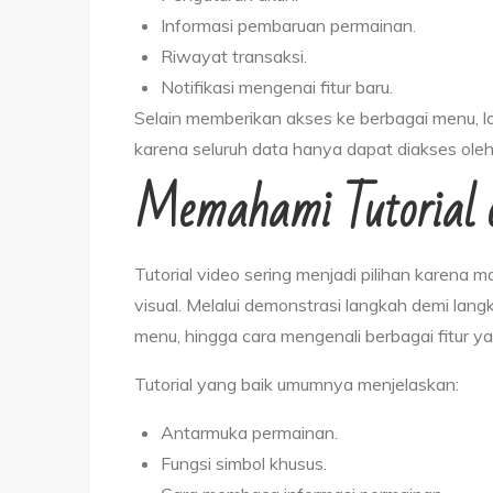
Informasi pembaruan permainan.
Riwayat transaksi.
Notifikasi mengenai fitur baru.
Selain memberikan akses ke berbagai menu,
karena seluruh data hanya dapat diakses oleh
Memahami Tutorial 
Tutorial video sering menjadi pilihan karen
visual. Melalui demonstrasi langkah demi lan
menu, hingga cara mengenali berbagai fitur ya
Tutorial yang baik umumnya menjelaskan:
Antarmuka permainan.
Fungsi simbol khusus.