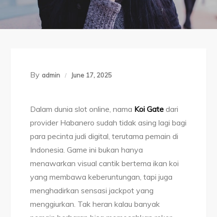
By
admin
June 17, 2025
Dalam dunia slot online, nama
Koi Gate
dari
provider Habanero sudah tidak asing lagi bagi
para pecinta judi digital, terutama pemain di
Indonesia. Game ini bukan hanya
menawarkan visual cantik bertema ikan koi
yang membawa keberuntungan, tapi juga
menghadirkan sensasi jackpot yang
menggiurkan. Tak heran kalau banyak