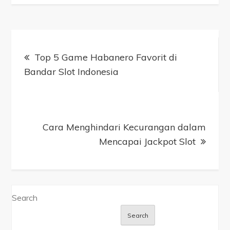
Post
navigation
Top 5 Game Habanero Favorit di
Bandar Slot Indonesia
Cara Menghindari Kecurangan dalam
Mencapai Jackpot Slot
Search
Search