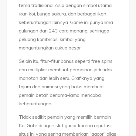
tema tradisional Asia dengan simbol utama
ikan koi, bunga sakura, dan berbagai ikon
keberuntungan lainnya. Game ini punya lima
gulungan dan 243 cara menang, sehingga
peluang kombinasi simbol yang
menguntungkan cukup besar.
Selain itu, fitur-fitur bonus seperti free spins
dan multiplier membuat permainan jadi tidak
monoton dan lebih seru. Grafiknya yang
tajam dan animasi yang halus membuat
pemain betah berlama-lama mencoba
keberuntungan.
Tidak sedikit pemain yang memilih bermain
Koi Gate di agen slot gacor karena reputasi
situs ini yang sering memberikan “gacor” alias