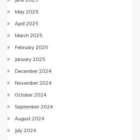
May 2025
April 2025
March 2025
February 2025
January 2025
December 2024
November 2024
October 2024
September 2024
August 2024
July 2024