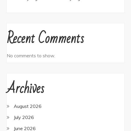
Recent Comments
No comments to show.
Archives
August 2026
July 2026
June 2026