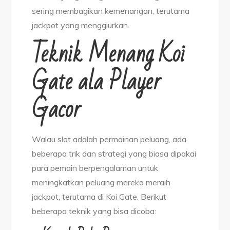
sering membagikan kemenangan, terutama
jackpot yang menggiurkan.
Teknik Menang Koi
Gate ala Player
Gacor
Walau slot adalah permainan peluang, ada
beberapa trik dan strategi yang biasa dipakai
para pemain berpengalaman untuk
meningkatkan peluang mereka meraih
jackpot, terutama di Koi Gate. Berikut
beberapa teknik yang bisa dicoba: