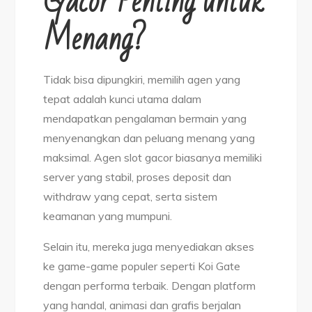
Gacor Penting untuk
Menang?
Tidak bisa dipungkiri, memilih agen yang
tepat adalah kunci utama dalam
mendapatkan pengalaman bermain yang
menyenangkan dan peluang menang yang
maksimal. Agen slot gacor biasanya memiliki
server yang stabil, proses deposit dan
withdraw yang cepat, serta sistem
keamanan yang mumpuni.
Selain itu, mereka juga menyediakan akses
ke game-game populer seperti Koi Gate
dengan performa terbaik. Dengan platform
yang handal, animasi dan grafis berjalan