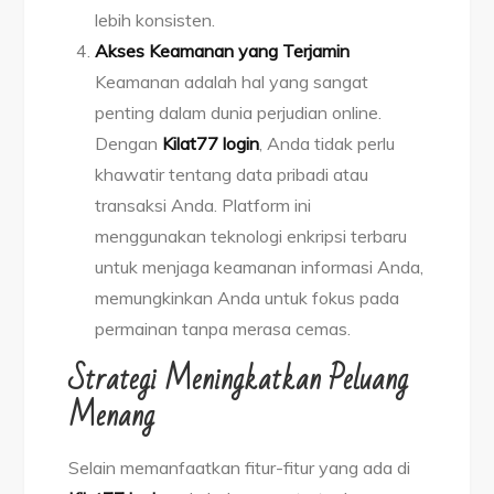
lebih konsisten.
Akses Keamanan yang Terjamin
Keamanan adalah hal yang sangat
penting dalam dunia perjudian online.
Dengan
Kilat77 login
, Anda tidak perlu
khawatir tentang data pribadi atau
transaksi Anda. Platform ini
menggunakan teknologi enkripsi terbaru
untuk menjaga keamanan informasi Anda,
memungkinkan Anda untuk fokus pada
permainan tanpa merasa cemas.
Strategi Meningkatkan Peluang
Menang
Selain memanfaatkan fitur-fitur yang ada di