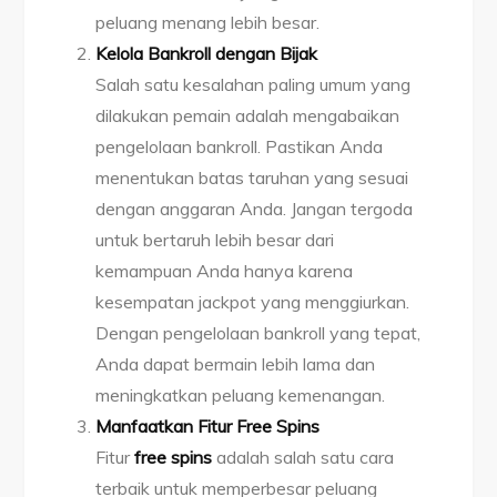
peluang menang lebih besar.
Kelola Bankroll dengan Bijak
Salah satu kesalahan paling umum yang
dilakukan pemain adalah mengabaikan
pengelolaan bankroll. Pastikan Anda
menentukan batas taruhan yang sesuai
dengan anggaran Anda. Jangan tergoda
untuk bertaruh lebih besar dari
kemampuan Anda hanya karena
kesempatan jackpot yang menggiurkan.
Dengan pengelolaan bankroll yang tepat,
Anda dapat bermain lebih lama dan
meningkatkan peluang kemenangan.
Manfaatkan Fitur Free Spins
Fitur
free spins
adalah salah satu cara
terbaik untuk memperbesar peluang