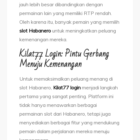
jauh lebih besar dibandingkan dengan
permainan lain yang memiliki RTP rendah.
Oleh karena itu, banyak pemain yang memilih
slot Habanero
untuk meningkatkan peluang
kemenangan mereka.
Kilat77 Login: Pintu Gerbang
Menuju Kemenangan
Untuk memaksimalkan peluang menang di
slot Habanero,
Kilat77 login
menjadi langkah
pertama yang sangat penting. Platform ini
tidak hanya menawarkan berbagai
permainan slot dari Habanero, tetapi juga
menyediakan berbagai fitur yang mendukung
pemain dalam perjalanan mereka menuju