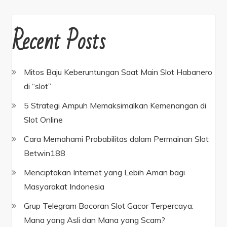
Recent Posts
Mitos Baju Keberuntungan Saat Main Slot Habanero
di “slot”
5 Strategi Ampuh Memaksimalkan Kemenangan di
Slot Online
Cara Memahami Probabilitas dalam Permainan Slot
Betwin188
Menciptakan Internet yang Lebih Aman bagi
Masyarakat Indonesia
Grup Telegram Bocoran Slot Gacor Terpercaya:
Mana yang Asli dan Mana yang Scam?