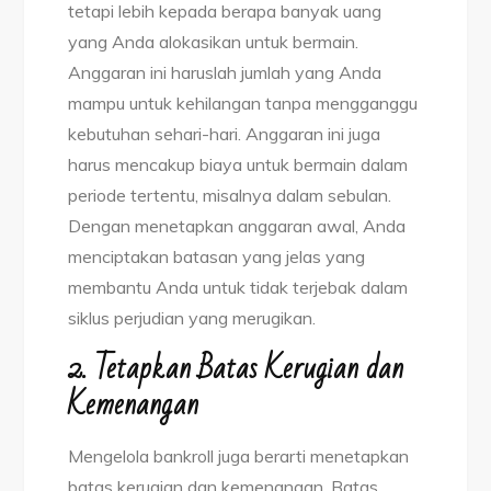
tetapi lebih kepada berapa banyak uang
yang Anda alokasikan untuk bermain.
Anggaran ini haruslah jumlah yang Anda
mampu untuk kehilangan tanpa mengganggu
kebutuhan sehari-hari. Anggaran ini juga
harus mencakup biaya untuk bermain dalam
periode tertentu, misalnya dalam sebulan.
Dengan menetapkan anggaran awal, Anda
menciptakan batasan yang jelas yang
membantu Anda untuk tidak terjebak dalam
siklus perjudian yang merugikan.
2. Tetapkan Batas Kerugian dan
Kemenangan
Mengelola bankroll juga berarti menetapkan
batas kerugian dan kemenangan. Batas