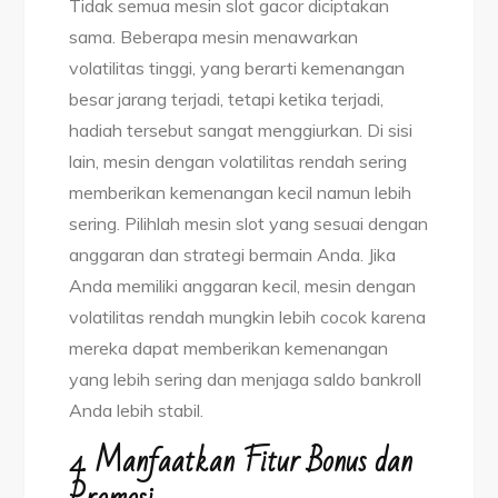
Tidak semua mesin slot gacor diciptakan
sama. Beberapa mesin menawarkan
volatilitas tinggi, yang berarti kemenangan
besar jarang terjadi, tetapi ketika terjadi,
hadiah tersebut sangat menggiurkan. Di sisi
lain, mesin dengan volatilitas rendah sering
memberikan kemenangan kecil namun lebih
sering. Pilihlah mesin slot yang sesuai dengan
anggaran dan strategi bermain Anda. Jika
Anda memiliki anggaran kecil, mesin dengan
volatilitas rendah mungkin lebih cocok karena
mereka dapat memberikan kemenangan
yang lebih sering dan menjaga saldo bankroll
Anda lebih stabil.
4. Manfaatkan Fitur Bonus dan