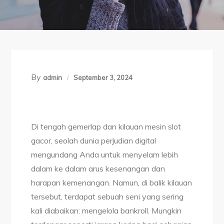
By
admin
September 3, 2024
Di tengah gemerlap dan kilauan mesin slot
gacor, seolah dunia perjudian digital
mengundang Anda untuk menyelam lebih
dalam ke dalam arus kesenangan dan
harapan kemenangan. Namun, di balik kilauan
tersebut, terdapat sebuah seni yang sering
kali diabaikan: mengelola bankroll. Mungkin