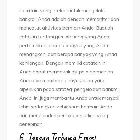
Cara lain yang efektif untuk mengelola
bankroll Anda adalah dengan memonitor dan
mencatat aktivitas bermain Anda. Buatlah
catatan tentang jumlah uang yang Anda
pertaruhkan, berapa banyak yang Anda
menangkan, dan berapa banyak yang Anda
kehilangan. Dengan memiliki catatan ini,
Anda dapat mengevaluasi pola permainan
Anda dan membuat penyesuaian yang
diperlukan pada strategi pengelolaan bankroll
Anda. Ini juga membantu Anda untuk menjadi
lebih sadar akan kebiasaan bermain Anda
dan menghindari perilaku perjudian yang
berlebihan.
6. Jangan Terbawa Emosi