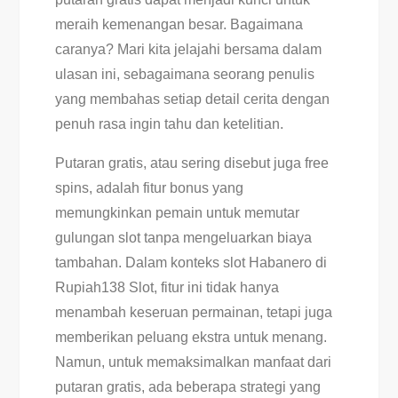
meraih kemenangan besar. Bagaimana
caranya? Mari kita jelajahi bersama dalam
ulasan ini, sebagaimana seorang penulis
yang membahas setiap detail cerita dengan
penuh rasa ingin tahu dan ketelitian.
Putaran gratis, atau sering disebut juga free
spins, adalah fitur bonus yang
memungkinkan pemain untuk memutar
gulungan slot tanpa mengeluarkan biaya
tambahan. Dalam konteks slot Habanero di
Rupiah138 Slot, fitur ini tidak hanya
menambah keseruan permainan, tetapi juga
memberikan peluang ekstra untuk menang.
Namun, untuk memaksimalkan manfaat dari
putaran gratis, ada beberapa strategi yang