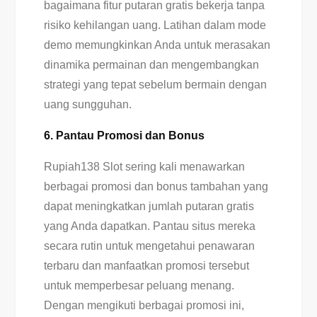
bagaimana fitur putaran gratis bekerja tanpa
risiko kehilangan uang. Latihan dalam mode
demo memungkinkan Anda untuk merasakan
dinamika permainan dan mengembangkan
strategi yang tepat sebelum bermain dengan
uang sungguhan.
6. Pantau Promosi dan Bonus
Rupiah138 Slot sering kali menawarkan
berbagai promosi dan bonus tambahan yang
dapat meningkatkan jumlah putaran gratis
yang Anda dapatkan. Pantau situs mereka
secara rutin untuk mengetahui penawaran
terbaru dan manfaatkan promosi tersebut
untuk memperbesar peluang menang.
Dengan mengikuti berbagai promosi ini,