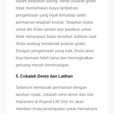
dalam perjudian daring. Meski putaran gratis
tidak memerlukan biaya tambahan,
pengelolaan yang bijak terhadap saldo
permainan tetaplah krusial. Tetapkan batas
untuk diri Anda sendiri dan pastikan untuk
tidak melampaui batas tersebut, bahkan saat
Anda sedang menikmati putaran gratis.
Dengan pengelolaan yang baik, Anda akan
bisa bermain lebih lama dan meningkatkan
peluang meraih kemenangan.
5. Cobalah Demo dan Latihan
Sebelum memasuki permainan dengan
taruhan nyata, cobalah versi demo dari slot
Habanero di Rupiah138 Slot. Ini akan
memberi Anda kesempatan untuk memahami