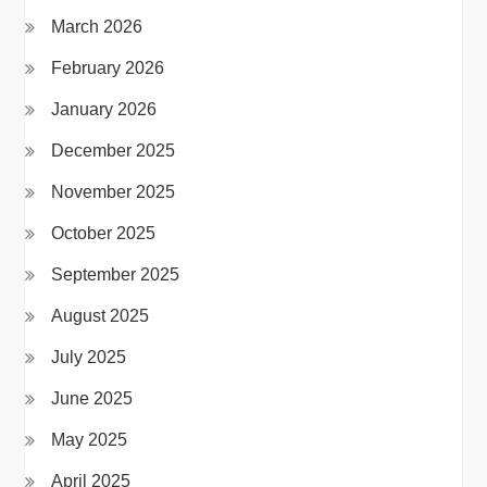
March 2026
February 2026
January 2026
December 2025
November 2025
October 2025
September 2025
August 2025
July 2025
June 2025
May 2025
April 2025